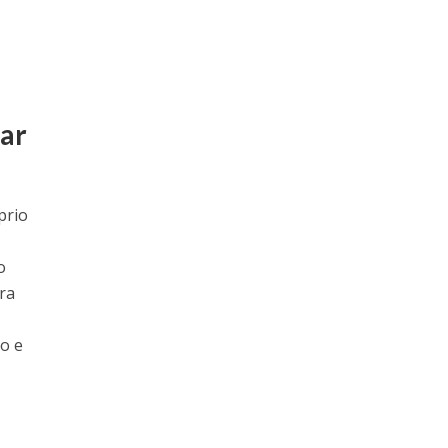
tar
prio
o
ara
o e