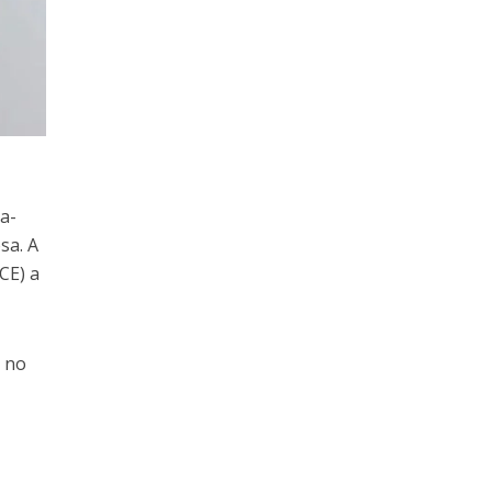
da-
sa. A
CE) a
s no