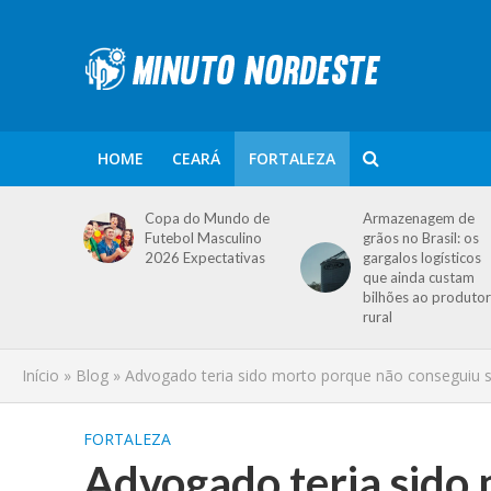
HOME
CEARÁ
FORTALEZA
Copa do Mundo de
Armazenagem de
Futebol Masculino
grãos no Brasil: os
2026 Expectativas
gargalos logísticos
que ainda custam
bilhões ao produtor
rural
Início
»
Blog
»
Advogado teria sido morto porque não conseguiu so
FORTALEZA
Advogado teria sido