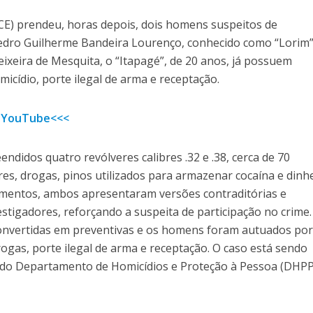
MCE) prendeu, horas depois, dois homens suspeitos de
edro Guilherme Bandeira Lourenço, conhecido como “Lorim”
eixeira de Mesquita, o “Itapagé”, de 20 anos, já possuem
micídio, porte ilegal de arma e receptação.
 YouTube<<<
ndidos quatro revólveres calibres .32 e .38, cerca de 70
es, drogas, pinos utilizados para armazenar cocaína e dinh
imentos, ambos apresentaram versões contraditórias e
estigadores, reforçando a suspeita de participação no crime.
convertidas em preventivas e os homens foram autuados po
drogas, porte ilegal de arma e receptação. O caso está sendo
a do Departamento de Homicídios e Proteção à Pessoa (DHPP