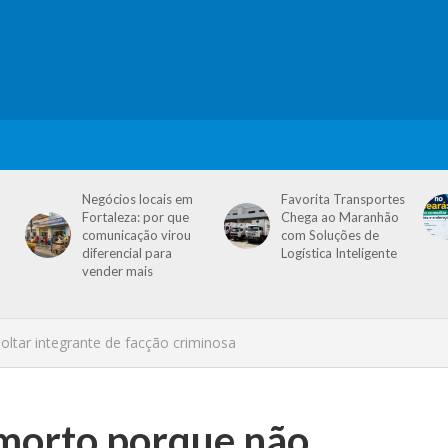
Negócios locais em
Favorita Transportes
Fortaleza: por que
Chega ao Maranhão
comunicação virou
com Soluções de
diferencial para
Logística Inteligente
vender mais
ltar integrante de facção criminosa
 morto porque não