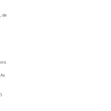
, de
eiro
 As
r
).