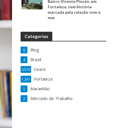
Bairro Vicente Pinzón, em
Fortaleza, tem história
marcada pela relação com o
mar
Categorias
Blog
8
Brasil
4
Ceará
4.576
Fortaleza
1.261
Maranhão
1
Mercado de Trabalho
2