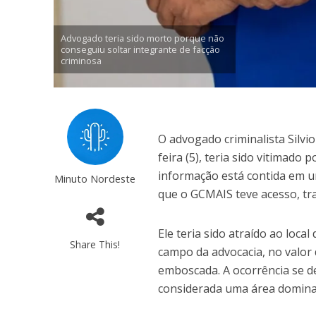
Advogado teria sido morto porque não
conseguiu soltar integrante de facção
criminosa
O advogado criminalista Silvio
feira (5), teria sido vitimado
informação está contida em u
Minuto Nordeste
que o GCMAIS teve acesso, tr
Ele teria sido atraído ao loc
Share This!
campo da advocacia, no valor 
emboscada. A ocorrência se 
considerada uma área dominad