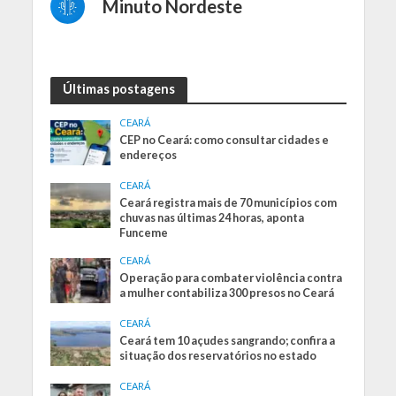
Minuto Nordeste
Últimas postagens
CEARÁ
CEP no Ceará: como consultar cidades e
endereços
CEARÁ
Ceará registra mais de 70 municípios com
chuvas nas últimas 24 horas, aponta
Funceme
CEARÁ
Operação para combater violência contra
a mulher contabiliza 300 presos no Ceará
CEARÁ
Ceará tem 10 açudes sangrando; confira a
situação dos reservatórios no estado
CEARÁ