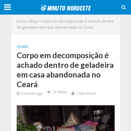
Início
»
Blog
»
Corpo em decomposição é achado dentro
de geladeira em casa abandonada no Ceará
CEARÁ
Corpo em decomposição é
achado dentro de geladeira
em casa abandonada no
Ceará
13 Views
5 meses ago
1 Min Read