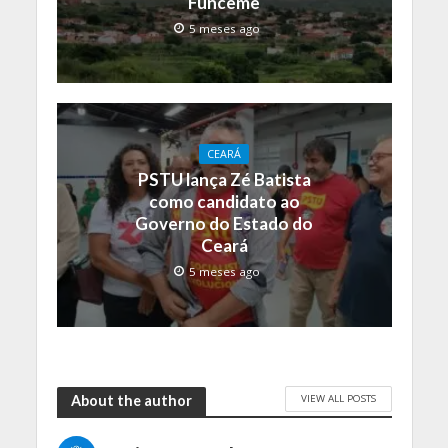
Funceme
5 meses ago
CEARÁ
PSTU lança Zé Batista
como candidato ao
Governo do Estado do
Ceará
5 meses ago
VIEW ALL POSTS
About the author