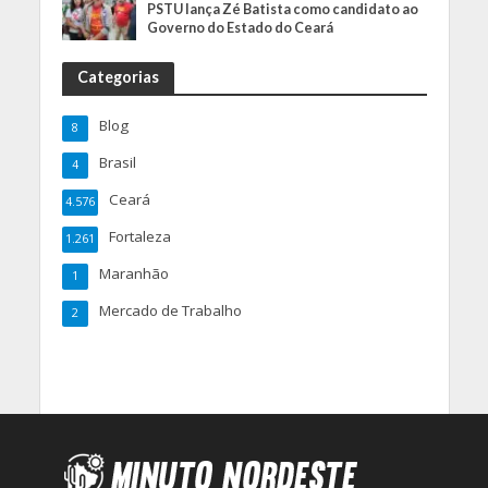
PSTU lança Zé Batista como candidato ao
Governo do Estado do Ceará
Categorias
Blog
8
Brasil
4
Ceará
4.576
Fortaleza
1.261
Maranhão
1
Mercado de Trabalho
2