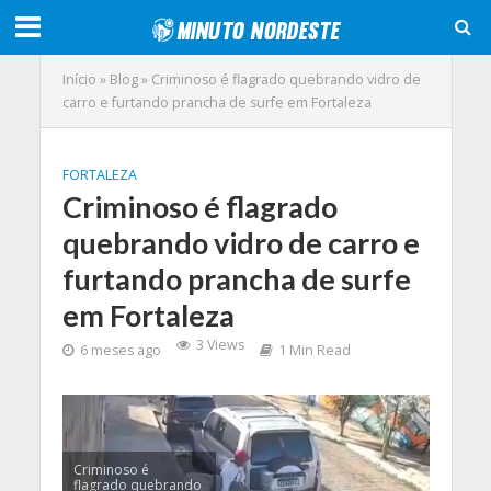
Início
»
Blog
»
Criminoso é flagrado quebrando vidro de
carro e furtando prancha de surfe em Fortaleza
FORTALEZA
Criminoso é flagrado
quebrando vidro de carro e
furtando prancha de surfe
em Fortaleza
3 Views
6 meses ago
1 Min Read
Criminoso é
flagrado quebrando