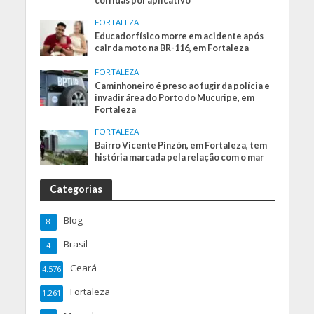
corridas por aplicativo
FORTALEZA
Educador físico morre em acidente após
cair da moto na BR-116, em Fortaleza
FORTALEZA
Caminhoneiro é preso ao fugir da polícia e
invadir área do Porto do Mucuripe, em
Fortaleza
FORTALEZA
Bairro Vicente Pinzón, em Fortaleza, tem
história marcada pela relação com o mar
Categorias
Blog
8
Brasil
4
Ceará
4.576
Fortaleza
1.261