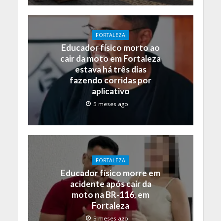
FORTALEZA
Educador físico morto ao
cair da moto em Fortaleza
estava há três dias
fazendo corridas por
aplicativo
5 meses ago
FORTALEZA
Educador físico morre em
acidente após cair da
moto na BR-116, em
Fortaleza
5 meses ago