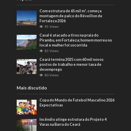
Com estrutura de 65 mil m², começa
montagem de palco do Réveillon de
Fortaleza 2026
95 Views
Casal é atacado a tiros na praia do
Pirambu, em Fortaleza; homem morreu no
local e mulher foi socorrida
83 Views
Ceará termina 2025 com 60 mil novos
postos de trabalho e menor taxa de
desemprego
80 Views
Mais discutido
Copa do Mundo de Futebol Masculino 2026
Expectativas
Incêndio atinge estrutura do Projeto 4
Varas na Barra do Ceará