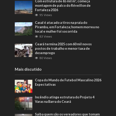
Com estrutura de 65 mil m², começa
montagem de palco do Réveillon de
Fortaleza 2026
95 Views
Casal é atacado a tiros na praia do
Pirambu, em Fortaleza; homem morreu no
local e mulher foi socorrida
83 Views
Ceará termina 2025 com 60 mil novos
postos de trabalho e menor taxa de
desemprego
80 Views
Mais discutido
Copa do Mundo de Futebol Masculino 2026
Expectativas
Incêndio atinge estrutura do Projeto 4
Varas na Barra do Ceará
Saiba quem são os vereadores que tomam