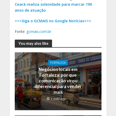
Ceará realiza solenidade para marcar 190
anos de atuação
>>>Siga o GCMAIS no Google Notícias<<<
Fonte:
gcmais.com.br
You may also like
FORTALEZA
Negócios locais em
Fortaleza: por que
comunicação virou
diferencial para vender
mais
1 mês ago