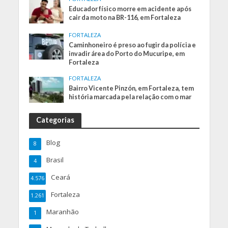
Educador físico morre em acidente após
cair da moto na BR-116, em Fortaleza
FORTALEZA
Caminhoneiro é preso ao fugir da polícia e
invadir área do Porto do Mucuripe, em
Fortaleza
FORTALEZA
Bairro Vicente Pinzón, em Fortaleza, tem
história marcada pela relação com o mar
Categorias
Blog
8
Brasil
4
Ceará
4.576
Fortaleza
1.261
Maranhão
1