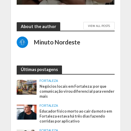
VIEW ALL POSTS
About the author
Minuto Nordeste
Últimas postagens
FORTALEZA
Negócios locais em Fortaleza: por que
comunicação virou diferencial para vender
mais
FORTALEZA
Educador físico morto ao cair da moto em
Fortaleza estava há três dias fazendo
corridas por aplicativo
FORTALEZA