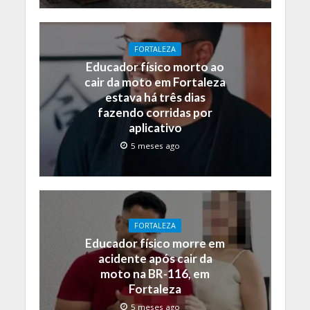
FORTALEZA
Educador físico morto ao
cair da moto em Fortaleza
estava há três dias
fazendo corridas por
aplicativo
5 meses ago
FORTALEZA
Educador físico morre em
acidente após cair da
moto na BR-116, em
Fortaleza
5 meses ago