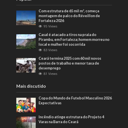
Com estrutura de 65 mil m², começa
montagem de palco do Réveillon de
Fortaleza 2026
95 Views
Casal é atacado a tiros na praia do
Pirambu, em Fortaleza; homem morreu no
local e mulher foi socorrida
83 Views
Ceará termina 2025 com 60 mil novos
postos de trabalho e menor taxa de
desemprego
81 Views
Mais discutido
Copa do Mundo de Futebol Masculino 2026
Expectativas
Incêndio atinge estrutura do Projeto 4
Varas na Barra do Ceará