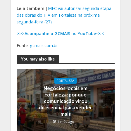
Leia também |
MEC vai autorizar segunda etapa
das obras do ITA em Fortaleza na próxima
segunda-feira (27)
>>>Acompanhe o GCMAIS no YouTube<<<
Fonte:
gcmais.com.br
You may also like
FORTALEZA
Negócios locais em
Fortaleza: por que
comunicação virou
diferencial para vender
mais
1 mês ago