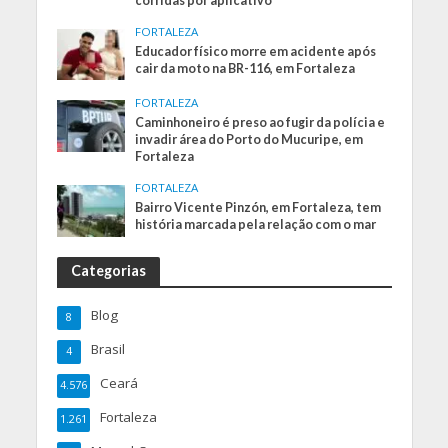
corridas por aplicativo
FORTALEZA
Educador físico morre em acidente após
cair da moto na BR-116, em Fortaleza
FORTALEZA
Caminhoneiro é preso ao fugir da polícia e
invadir área do Porto do Mucuripe, em
Fortaleza
FORTALEZA
Bairro Vicente Pinzón, em Fortaleza, tem
história marcada pela relação com o mar
Categorias
Blog
8
Brasil
4
Ceará
4.576
Fortaleza
1.261