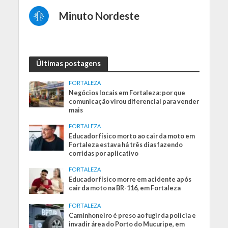
Minuto Nordeste
Últimas postagens
FORTALEZA
Negócios locais em Fortaleza: por que
comunicação virou diferencial para vender
mais
FORTALEZA
Educador físico morto ao cair da moto em
Fortaleza estava há três dias fazendo
corridas por aplicativo
FORTALEZA
Educador físico morre em acidente após
cair da moto na BR-116, em Fortaleza
FORTALEZA
Caminhoneiro é preso ao fugir da polícia e
invadir área do Porto do Mucuripe, em