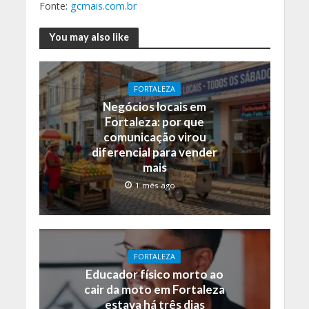
Fonte:
gcmais.com.br
You may also like
FORTALEZA
Negócios locais em
Fortaleza: por que
comunicação virou
diferencial para vender
mais
1 mês ago
FORTALEZA
Educador físico morto ao
cair da moto em Fortaleza
estava há três dias