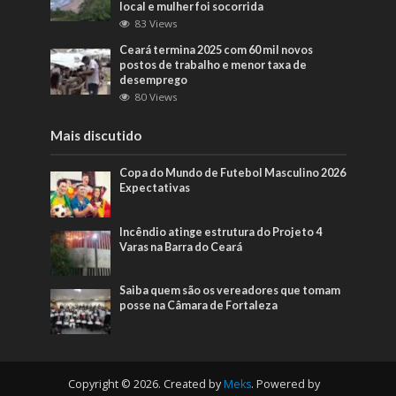
local e mulher foi socorrida
83 Views
Ceará termina 2025 com 60 mil novos
postos de trabalho e menor taxa de
desemprego
80 Views
Mais discutido
Copa do Mundo de Futebol Masculino 2026
Expectativas
Incêndio atinge estrutura do Projeto 4
Varas na Barra do Ceará
Saiba quem são os vereadores que tomam
posse na Câmara de Fortaleza
Copyright © 2026. Created by
Meks
. Powered by