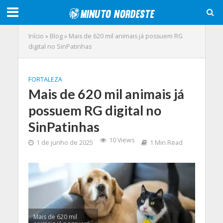
Início
»
Blog
»
Mais de 620 mil animais já possuem RG
digital no SinPatinhas
FORTALEZA
Mais de 620 mil animais já
possuem RG digital no
SinPatinhas
10 Views
1 de junho de 2025
1 Min Read
Mais de 620 mil