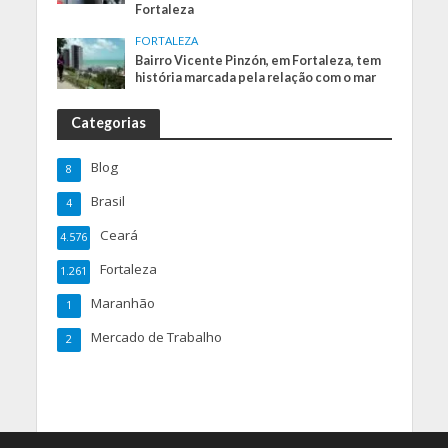
Fortaleza
FORTALEZA
Bairro Vicente Pinzón, em Fortaleza, tem
história marcada pela relação com o mar
Categorias
Blog
8
Brasil
4
Ceará
4.576
Fortaleza
1.261
Maranhão
1
Mercado de Trabalho
2