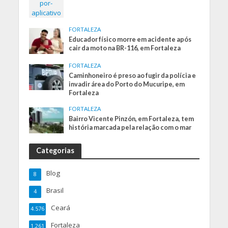
FORTALEZA
Educador físico morre em acidente após
cair da moto na BR-116, em Fortaleza
FORTALEZA
Caminhoneiro é preso ao fugir da polícia e
invadir área do Porto do Mucuripe, em
Fortaleza
FORTALEZA
Bairro Vicente Pinzón, em Fortaleza, tem
história marcada pela relação com o mar
Categorias
Blog
8
Brasil
4
Ceará
4.576
Fortaleza
1.261