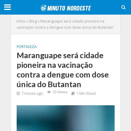
Início
»
Blog
»
Maranguape será cidade pioneira na
vacinação contra a dengue com dose única do Butantan
FORTALEZA
Maranguape será cidade
pioneira na vacinação
contra a dengue com dose
única do Butantan
10 Views
7 meses ago
1 Min Read