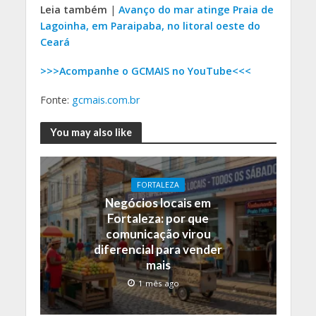
Leia também
|
Avanço do mar atinge Praia de
Lagoinha, em Paraipaba, no litoral oeste do
Ceará
>>>Acompanhe o GCMAIS no YouTube<<<
Fonte:
gcmais.com.br
You may also like
FORTALEZA
Negócios locais em
Fortaleza: por que
comunicação virou
diferencial para vender
mais
1 mês ago