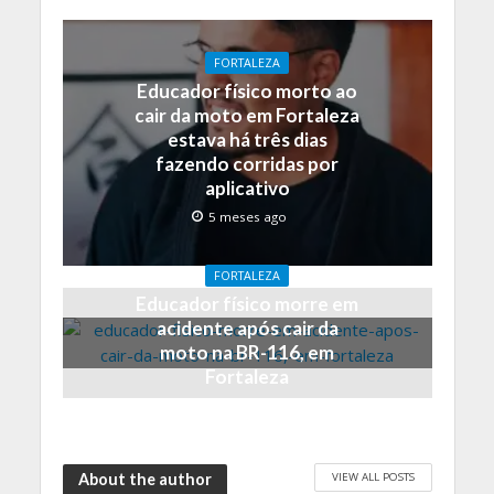
FORTALEZA
Educador físico morto ao
cair da moto em Fortaleza
estava há três dias
fazendo corridas por
aplicativo
5 meses ago
FORTALEZA
Educador físico morre em
acidente após cair da
moto na BR-116, em
Fortaleza
5 meses ago
VIEW ALL POSTS
About the author