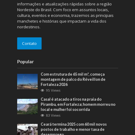
informações e atualizações rápidas sobre a região
Nordeste do Brasil. Com foco em assuntos locais,
cultura, eventos e economia, trazemos as principais
manchetes e histórias que impactam a vida dos
nordestinos.
Contato
Popular
Com estrutura de 65 mil m², começa
montagem de palco do Réveillon de
Fortaleza 2026
95 Views
Casal é atacado a tiros na praia do
Pirambu, em Fortaleza; homem morreu no
local e mulher foi socorrida
83 Views
Ceará termina 2025 com 60 mil novos
postos de trabalho e menor taxa de
desemprego