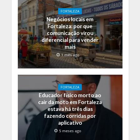
FORTALEZA
Negócios locais em
Fortaleza: por que
comunicação virou
diferencial para vender
mais
1 mês ago
FORTALEZA
Educador físico morto ao
cair da moto em Fortaleza
estava há três dias
fazendo corridas por
aplicativo
5 meses ago