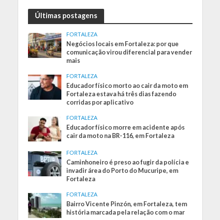
Últimas postagens
FORTALEZA
Negócios locais em Fortaleza: por que
comunicação virou diferencial para vender
mais
FORTALEZA
Educador físico morto ao cair da moto em
Fortaleza estava há três dias fazendo
corridas por aplicativo
FORTALEZA
Educador físico morre em acidente após
cair da moto na BR-116, em Fortaleza
FORTALEZA
Caminhoneiro é preso ao fugir da polícia e
invadir área do Porto do Mucuripe, em
Fortaleza
FORTALEZA
Bairro Vicente Pinzón, em Fortaleza, tem
história marcada pela relação com o mar