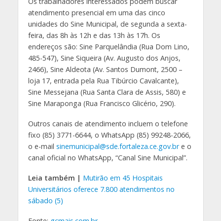
Os trabalhadores interessados podem buscar
atendimento presencial em uma das cinco
unidades do Sine Municipal, de segunda a sexta-
feira, das 8h às 12h e das 13h às 17h. Os
endereços são: Sine Parquelândia (Rua Dom Lino,
485-547), Sine Siqueira (Av. Augusto dos Anjos,
2466), Sine Aldeota (Av. Santos Dumont, 2500 –
loja 17, entrada pela Rua Tibúrcio Cavalcante),
Sine Messejana (Rua Santa Clara de Assis, 580) e
Sine Maraponga (Rua Francisco Glicério, 290).
Outros canais de atendimento incluem o telefone
fixo (85) 3771-6644, o WhatsApp (85) 99248-2066,
o e-mail
sinemunicipal@sde.fortaleza.ce.gov.br
e o
canal oficial no WhatsApp, “Canal Sine Municipal”.
Leia também |
Mutirão em 45 Hospitais
Universitários oferece 7.800 atendimentos no
sábado (5)
Fonte:
gcmais.com.br