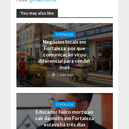
You may also like
FORTALEZA
Negócios locais em
Fortaleza: por que
comunicação virou
diferencial para vender
mais
1 mês ago
FORTALEZA
Educador físico morto ao
cair da moto em Fortaleza
estava há três dias