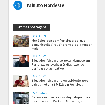
Minuto Nordeste
Últimas postagens
FORTALEZA
Negócios locais em Fortaleza: por que
comunicação virou diferencial para vender
mais
FORTALEZA
Educador físico morto ao cair da moto em
Fortaleza estava há três dias fazendo
corridas por aplicativo
FORTALEZA
Educador físico morre em acidente após
cair da moto na BR-116, em Fortaleza
FORTALEZA
Caminhoneiro é preso ao fugir da polícia e
invadir área do Porto do Mucuripe, em