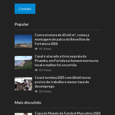
Contato
Popular
Com estrutura de 65 mil m², começa
montagem de palco do Réveillon de
Fortaleza 2026
95 Views
Casal é atacado a tiros na praia do
Pirambu, em Fortaleza; homem morreu no
local e mulher foi socorrida
83 Views
Ceará termina 2025 com 60 mil novos
postos de trabalho e menor taxa de
desemprego
80 Views
Mais discutido
Copa do Mundo de Futebol Masculino 2026