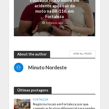
Educador físico morre em
acidente após cair da
moto na BR-116, em
Fortaleza
5 meses ago
VIEW ALL POSTS
About the author
Minuto Nordeste
Últimas postagens
FORTALEZA
Negócios locais em Fortaleza: por que
comunicação virou diferencial para vender