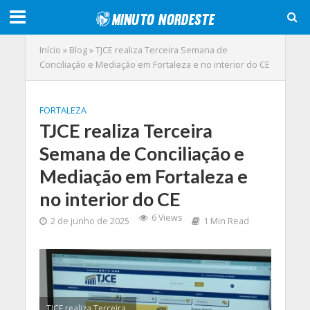
Início
»
Blog
»
TJCE realiza Terceira Semana de
Conciliação e Mediação em Fortaleza e no interior do CE
FORTALEZA
TJCE realiza Terceira
Semana de Conciliação e
Mediação em Fortaleza e
no interior do CE
6 Views
2 de junho de 2025
1 Min Read
TJCE realiza Terceira