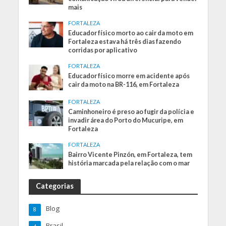
mais
FORTALEZA
Educador físico morto ao cair da moto em
Fortaleza estava há três dias fazendo
corridas por aplicativo
FORTALEZA
Educador físico morre em acidente após
cair da moto na BR-116, em Fortaleza
FORTALEZA
Caminhoneiro é preso ao fugir da polícia e
invadir área do Porto do Mucuripe, em
Fortaleza
FORTALEZA
Bairro Vicente Pinzón, em Fortaleza, tem
história marcada pela relação com o mar
Categorias
Blog
8
Brasil