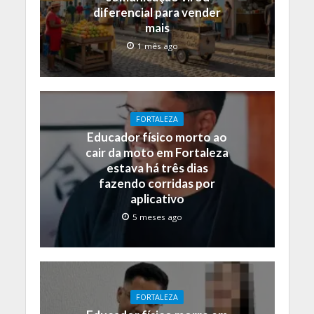
diferencial para vender
mais
1 mês ago
FORTALEZA
Educador físico morto ao
cair da moto em Fortaleza
estava há três dias
fazendo corridas por
aplicativo
5 meses ago
FORTALEZA