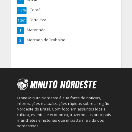
4
Ceará
4.576
Fortaleza
1.261
Maranhão
1
Mercado de Trabalho
2
O site Minuto Nordeste é sua fonte de notícias,
informações e atualizações rápidas sobre a região
Nordeste do Brasil. Com foco em assuntos locais,
cultura, eventos e economia, trazemos as principais
manchetes e histórias que impactam a vida dos
nordestinos.