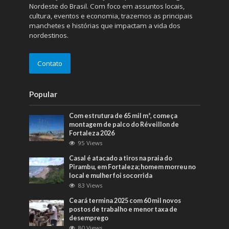
Nordeste do Brasil. Com foco em assuntos locais,
cultura, eventos e economia, trazemos as principais
manchetes e histórias que impactam a vida dos
nordestinos.
Contato
Popular
Com estrutura de 65 mil m², começa
montagem de palco do Réveillon de
Fortaleza 2026
95 Views
Casal é atacado a tiros na praia do
Pirambu, em Fortaleza; homem morreu no
local e mulher foi socorrida
83 Views
Ceará termina 2025 com 60 mil novos
postos de trabalho e menor taxa de
desemprego
80 Views