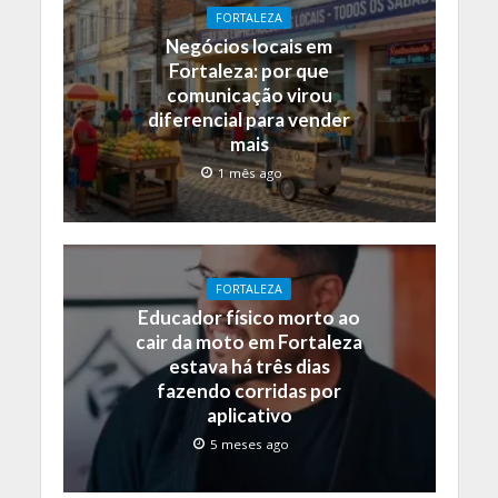
FORTALEZA
Negócios locais em
Fortaleza: por que
comunicação virou
diferencial para vender
mais
1 mês ago
FORTALEZA
Educador físico morto ao
cair da moto em Fortaleza
estava há três dias
fazendo corridas por
aplicativo
5 meses ago