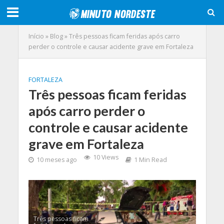
Início
»
Blog
»
Três pessoas ficam feridas após carro
perder o controle e causar acidente grave em Fortaleza
FORTALEZA
Três pessoas ficam feridas
após carro perder o
controle e causar acidente
grave em Fortaleza
10 Views
10 meses ago
1 Min Read
Três pessoas ficam