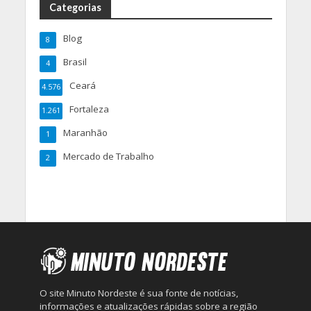
Categorias
Blog
8
Brasil
4
Ceará
4.576
Fortaleza
1.261
Maranhão
1
Mercado de Trabalho
2
O site Minuto Nordeste é sua fonte de notícias,
informações e atualizações rápidas sobre a região