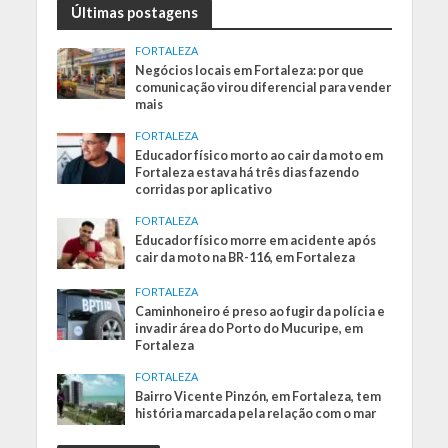
Últimas postagens
FORTALEZA
Negócios locais em Fortaleza: por que
comunicação virou diferencial para vender
mais
FORTALEZA
Educador físico morto ao cair da moto em
Fortaleza estava há três dias fazendo
corridas por aplicativo
FORTALEZA
Educador físico morre em acidente após
cair da moto na BR-116, em Fortaleza
FORTALEZA
Caminhoneiro é preso ao fugir da polícia e
invadir área do Porto do Mucuripe, em
Fortaleza
FORTALEZA
Bairro Vicente Pinzón, em Fortaleza, tem
história marcada pela relação com o mar