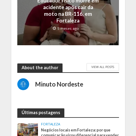
Educador físico morre em
acidente após cair da
moto na BR-116, em
Fortaleza
5 meses ago
VIEW ALL POSTS
About the author
Minuto Nordeste
Últimas postagens
FORTALEZA
Negócios locais em Fortaleza: por que
comunicação virou diferencial para vender