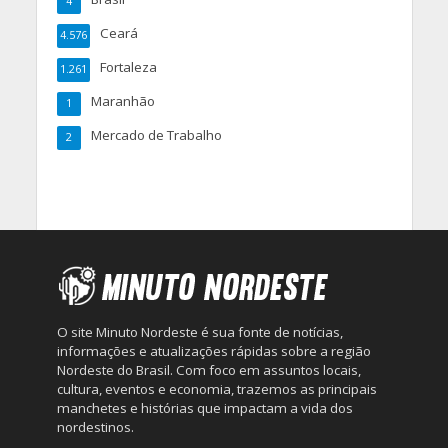
4
Ceará
4.576
Fortaleza
1.261
Maranhão
1
Mercado de Trabalho
2
O site Minuto Nordeste é sua fonte de notícias,
informações e atualizações rápidas sobre a região
Nordeste do Brasil. Com foco em assuntos locais,
cultura, eventos e economia, trazemos as principais
manchetes e histórias que impactam a vida dos
nordestinos.