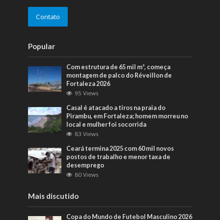
Contato
Popular
Com estrutura de 65 mil m², começa
montagem de palco do Réveillon de
Fortaleza 2026
95 Views
Casal é atacado a tiros na praia do
Pirambu, em Fortaleza; homem morreu no
local e mulher foi socorrida
83 Views
Ceará termina 2025 com 60 mil novos
postos de trabalho e menor taxa de
desemprego
80 Views
Mais discutido
Copa do Mundo de Futebol Masculino 2026