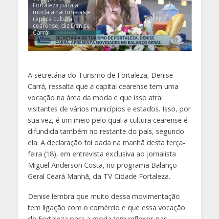
Fortaleza para a
moda atrai turistas e
replica cultura
cearense, diz Denise
Carrá
A secretária do Turismo de Fortaleza, Denise
Carrá, ressalta que a capital cearense tem uma
vocação na área da moda e que isso atrai
visitantes de vários municípios e estados. Isso, por
sua vez, é um meio pelo qual a cultura cearense é
difundida também no restante do país, segundo
ela. A declaração foi dada na manhã desta terça-
feira (18), em entrevista exclusiva ao jornalista
Miguel Anderson Costa, no programa Balanço
Geral Ceará Manhã, da TV Cidade Fortaleza.
Denise lembra que muito dessa movimentação
tem ligação com o comércio e que essa vocação
de Fortaleza para a moda tem reflexos nas