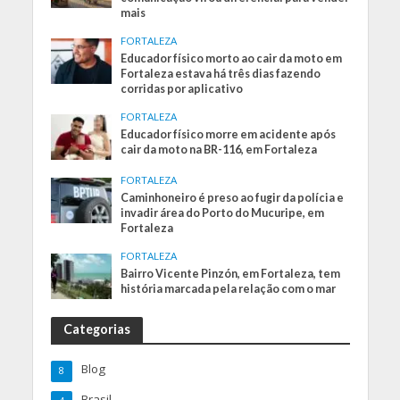
mais
FORTALEZA
Educador físico morto ao cair da moto em
Fortaleza estava há três dias fazendo
corridas por aplicativo
FORTALEZA
Educador físico morre em acidente após
cair da moto na BR-116, em Fortaleza
FORTALEZA
Caminhoneiro é preso ao fugir da polícia e
invadir área do Porto do Mucuripe, em
Fortaleza
FORTALEZA
Bairro Vicente Pinzón, em Fortaleza, tem
história marcada pela relação com o mar
Categorias
Blog
8
Brasil