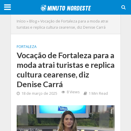
Início
»
Blog
»
Vocação de Fortaleza para a moda atrai
turistas e replica cultura cearense, diz Denise Carrá
FORTALEZA
Vocação de Fortaleza para a
moda atrai turistas e replica
cultura cearense, diz
Denise Carrá
8 Views
18 de março de 2025
1 Min Read
Vocação de