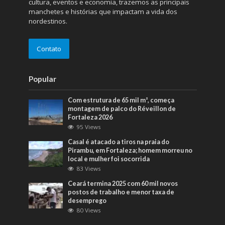
cultura, eventos e economia, trazemos as principais
manchetes e histórias que impactam a vida dos
nordestinos.
Contato
Popular
Com estrutura de 65 mil m², começa
montagem de palco do Réveillon de
Fortaleza 2026
95 Views
Casal é atacado a tiros na praia do
Pirambu, em Fortaleza; homem morreu no
local e mulher foi socorrida
83 Views
Ceará termina 2025 com 60 mil novos
postos de trabalho e menor taxa de
desemprego
80 Views