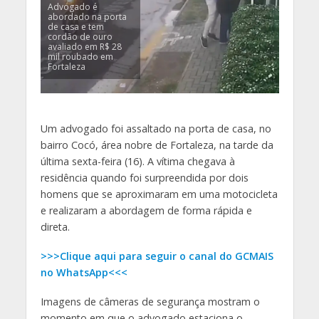
Advogado é
abordado na porta
de casa e tem
cordão de ouro
avaliado em R$ 28
mil roubado em
Fortaleza
Um advogado foi assaltado na porta de casa, no
bairro Cocó, área nobre de Fortaleza, na tarde da
última sexta-feira (16). A vítima chegava à
residência quando foi surpreendida por dois
homens que se aproximaram em uma motocicleta
e realizaram a abordagem de forma rápida e
direta.
>>>Clique aqui para seguir o canal do GCMAIS
no WhatsApp<<<
Imagens de câmeras de segurança mostram o
momento em que o advogado estaciona o