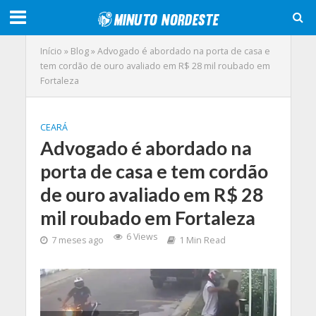
Início
»
Blog
»
Advogado é abordado na porta de casa e
tem cordão de ouro avaliado em R$ 28 mil roubado em
Fortaleza
CEARÁ
Advogado é abordado na
porta de casa e tem cordão
de ouro avaliado em R$ 28
mil roubado em Fortaleza
6 Views
7 meses ago
1 Min Read