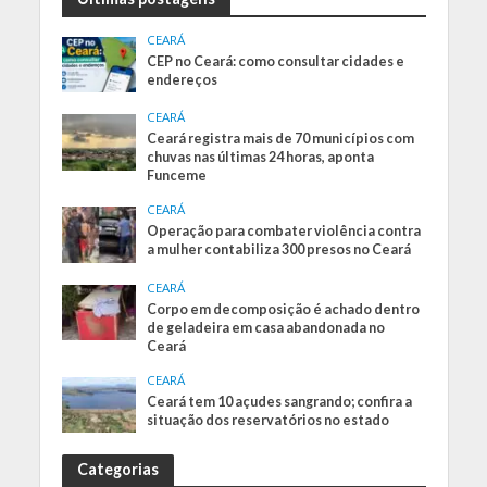
CEARÁ
CEP no Ceará: como consultar cidades e
endereços
CEARÁ
Ceará registra mais de 70 municípios com
chuvas nas últimas 24 horas, aponta
Funceme
CEARÁ
Operação para combater violência contra
a mulher contabiliza 300 presos no Ceará
CEARÁ
Corpo em decomposição é achado dentro
de geladeira em casa abandonada no
Ceará
CEARÁ
Ceará tem 10 açudes sangrando; confira a
situação dos reservatórios no estado
Categorias