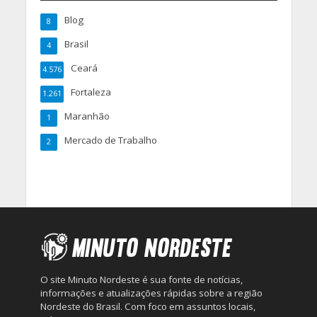
Blog
8
Brasil
4
Ceará
4.576
Fortaleza
1.261
Maranhão
1
Mercado de Trabalho
2
O site Minuto Nordeste é sua fonte de notícias,
informações e atualizações rápidas sobre a região
Nordeste do Brasil. Com foco em assuntos locais,