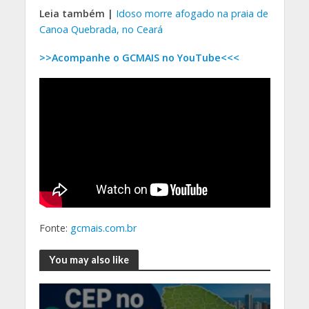
Leia também |
Idoso morre afogado na praia de
Canoa Quebrada, no Ceará
>>Acompanhe o GCMAIS no YouTube<<<
Fonte:
gcmais.com.br
You may also like