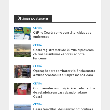
Últimas postagens
CEARÁ
CEP no Ceará: como consultar cidades e
endereços
CEARÁ
Ceará registra mais de 70 municípios com
chuvas nas últimas 24 horas, aponta
Funceme
CEARÁ
Operação para combater violência contra
a mulher contabiliza 300 presos no Ceará
CEARÁ
Corpo em decomposição é achado dentro
de geladeira em casa abandonada no
Ceará
CEARÁ
Ceará tem 10 açudes sangrando; confira a