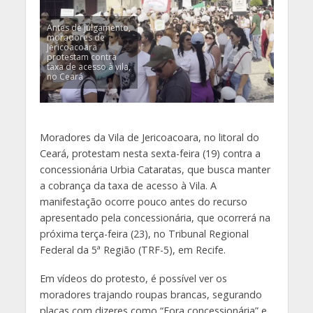
Antes de julgamento,
moradores de
Jericoacoara
protestam contra
taxa de acesso à vila,
no Ceará
Moradores da Vila de Jericoacoara, no litoral do
Ceará, protestam nesta sexta-feira (19) contra a
concessionária Urbia Cataratas, que busca manter
a cobrança da taxa de acesso à Vila. A
manifestação ocorre pouco antes do recurso
apresentado pela concessionária, que ocorrerá na
próxima terça-feira (23), no Tribunal Regional
Federal da 5ª Região (TRF-5), em Recife.
Em vídeos do protesto, é possível ver os
moradores trajando roupas brancas, segurando
placas com dizeres como “Fora concessionária” e