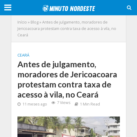
Início
»
Blog
»
Antes de julgamento, moradores de
Jericoacoara protestam contra taxa de acesso à vila, no
Ceará
CEARÁ
Antes de julgamento,
moradores de Jericoacoara
protestam contra taxa de
acesso à vila, no Ceará
7 Views
11 meses ago
1 Min Read