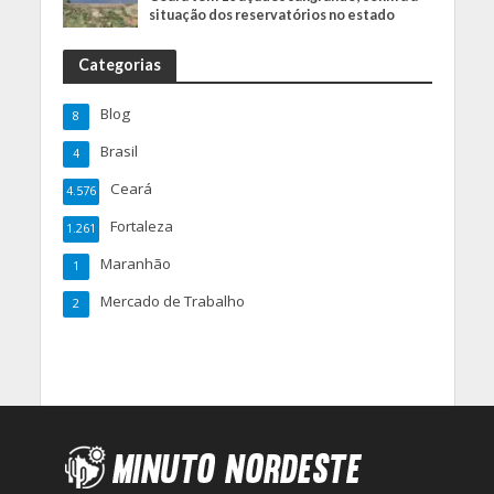
situação dos reservatórios no estado
Categorias
Blog
8
Brasil
4
Ceará
4.576
Fortaleza
1.261
Maranhão
1
Mercado de Trabalho
2