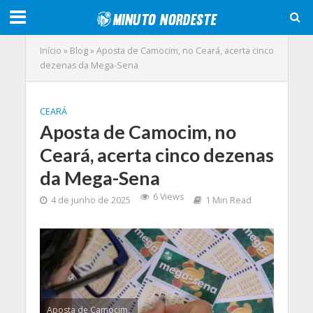
Início
»
Blog
»
Aposta de Camocim, no Ceará, acerta cinco
dezenas da Mega-Sena
CEARÁ
Aposta de Camocim, no
Ceará, acerta cinco dezenas
da Mega-Sena
6 Views
4 de junho de 2025
1 Min Read
Aposta de Camocim,