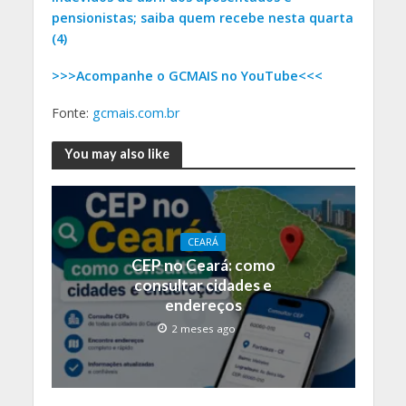
pensionistas; saiba quem recebe nesta quarta
(4)
>>>Acompanhe o GCMAIS no YouTube<<<
Fonte:
gcmais.com.br
You may also like
CEARÁ
CEP no Ceará: como
consultar cidades e
endereços
2 meses ago