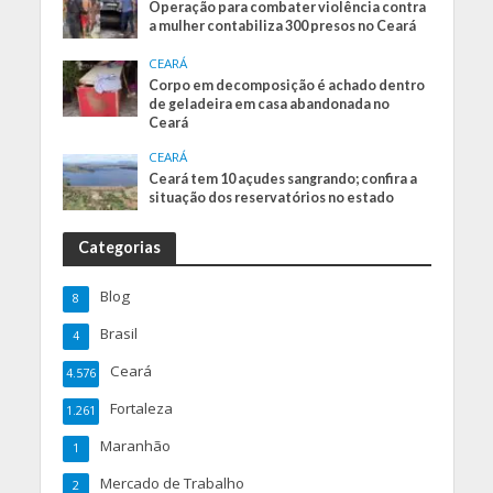
Operação para combater violência contra
a mulher contabiliza 300 presos no Ceará
CEARÁ
Corpo em decomposição é achado dentro
de geladeira em casa abandonada no
Ceará
CEARÁ
Ceará tem 10 açudes sangrando; confira a
situação dos reservatórios no estado
Categorias
Blog
8
Brasil
4
Ceará
4.576
Fortaleza
1.261
Maranhão
1
Mercado de Trabalho
2