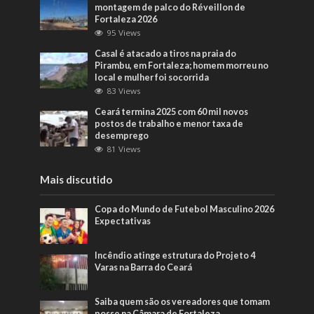
montagem de palco do Réveillon de
Fortaleza 2026
95 Views
Casal é atacado a tiros na praia do
Pirambu, em Fortaleza; homem morreu no
local e mulher foi socorrida
83 Views
Ceará termina 2025 com 60 mil novos
postos de trabalho e menor taxa de
desemprego
81 Views
Mais discutido
Copa do Mundo de Futebol Masculino 2026
Expectativas
Incêndio atinge estrutura do Projeto 4
Varas na Barra do Ceará
Saiba quem são os vereadores que tomam
posse na Câmara de Fortaleza