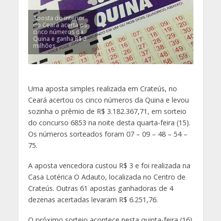
Aposta do interior
do Ceará acerta os
cinco números da
Quina e ganha R$ 3
milhões
Uma aposta simples realizada em Crateús, no
Ceará acertou os cinco números da Quina e levou
sozinha o prêmio de R$ 3.182.367,71, em sorteio
do concurso 6853 na noite desta quarta-feira (15).
Os números sorteados foram 07 – 09 – 48 – 54 –
75.
A aposta vencedora custou R$ 3 e foi realizada na
Casa Lotérica O Adauto, localizada no Centro de
Crateús. Outras 61 apostas ganhadoras de 4
dezenas acertadas levaram R$ 6.251,76.
O próximo sorteio acontece nesta quinta-feira (16)