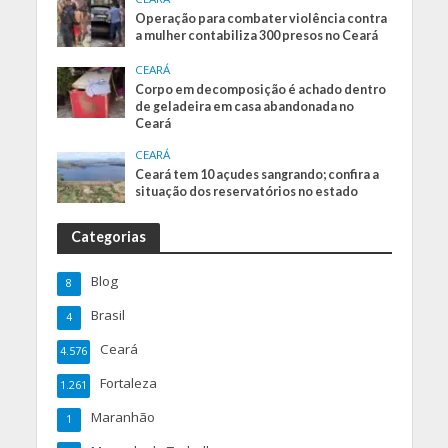
Operação para combater violência contra
a mulher contabiliza 300 presos no Ceará
CEARÁ
Corpo em decomposição é achado dentro
de geladeira em casa abandonada no
Ceará
CEARÁ
Ceará tem 10 açudes sangrando; confira a
situação dos reservatórios no estado
Categorias
Blog
8
Brasil
4
Ceará
4.576
Fortaleza
1.261
Maranhão
1