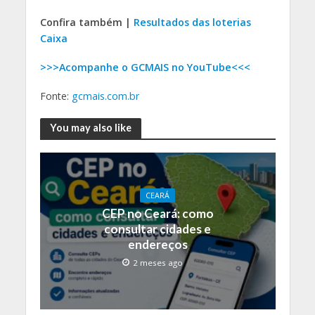
Confira também |
Resultados das loterias
Caixa
>>>Acompanhe o GCMAIS no YouTube<<<
Fonte:
gcmais.com.br
You may also like
CEARÁ
CEP no Ceará: como
consultar cidades e
endereços
2 meses ago