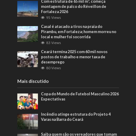
Com estrutura de 65 mil m², começa
montagem de palco do Réveillon de
Fortaleza 2026
95 Views
Casal é atacado a tiros na praia do
Pirambu, em Fortaleza; homem morreu no
local e mulher foi socorrida
83 Views
Ceará termina 2025 com 60 mil novos
postos de trabalho e menor taxa de
desemprego
80 Views
Mais discutido
Copa do Mundo de Futebol Masculino 2026
Expectativas
Incêndio atinge estrutura do Projeto 4
Varas na Barra do Ceará
Saiba quem são os vereadores que tomam