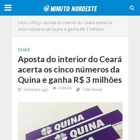
Início
»
Blog
»
Aposta do interior do Ceará acerta os
cinco números da Quina e ganha R$ 3 milhões
CEARÁ
Aposta do interior do Ceará
acerta os cinco números da
Quina e ganha R$ 3 milhões
4 Views
10 meses ago
1 Min Read