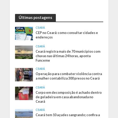
Últimas postagens
CEARÁ
CEP no Ceará: como consultar cidades e
endereços
CEARÁ
Ceará registra mais de 70 municípios com
chuvas nas últimas 24 horas, aponta
Funceme
CEARÁ
Operação para combater violência contra
a mulher contabiliza 300 presos no Ceará
CEARÁ
Corpo em decomposição é achado dentro
de geladeira em casa abandonada no
Ceará
CEARÁ
Ceará tem 10 açudes sangrando; confira a