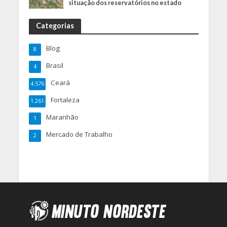
situação dos reservatórios no estado
Categorias
Blog
8
Brasil
4
Ceará
4.576
Fortaleza
1.261
Maranhão
1
Mercado de Trabalho
2