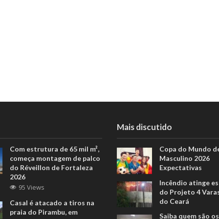
Mais discutido
Com estrutura de 65 mil m²,
Copa do Mundo de
começa montagem de palco
Masculino 2026
do Réveillon de Fortaleza
Expectativas
2026
Incêndio atinge e
95 Views
do Projeto 4 Vara
do Ceará
Casal é atacado a tiros na
praia do Pirambu, em
Saiba quem são os