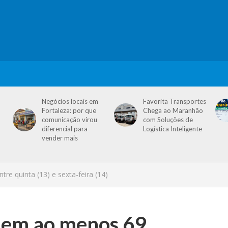
Negócios locais em
Favorita Transportes
Fortaleza: por que
Chega ao Maranhão
comunicação virou
com Soluções de
diferencial para
Logística Inteligente
vender mais
re quinta (13) e sexta-feira (14)
a em ao menos 69