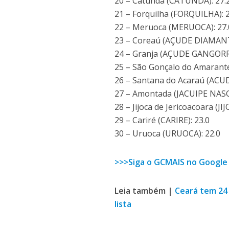
20 – Catunda (CATUNDA): 27.
21 – Forquilha (FORQUILHA): 
22 – Meruoca (MERUOCA): 27.
23 – Coreaú (AÇUDE DIAMANT
24 – Granja (AÇUDE GANGORRA
25 – São Gonçalo do Amarante
26 – Santana do Acaraú (ACU
27 – Amontada (JACUIPE NASC
28 – Jijoca de Jericoacoara (
29 – Cariré (CARIRE): 23.0
30 – Uruoca (URUOCA): 22.0
>>>Siga o GCMAIS no Google
Leia também |
Ceará tem 24
lista