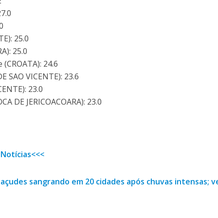
2
27.0
0
E): 25.0
): 25.0
 (CROATA): 24.6
DE SAO VICENTE): 23.6
ENTE): 23.0
JIJOCA DE JERICOACOARA): 23.0
 Notícias<<<
 açudes sangrando em 20 cidades após chuvas intensas; v