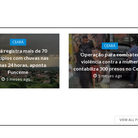
CEARÁ
CEARÁ
á registra mais de 70
Operação para combate
ípios com chuvas nas
violência contra a mulhe
mas 24 horas, aponta
contabiliza 300 presos no C
Funceme
5 meses ago
5 meses ago
VIEW ALL 