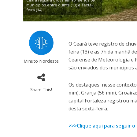
municípios entre quinta (13) e sexta-
feira (14)
O Ceará teve registro de chu
feira (13) e as 7h da manhã 
Cearense de Meteorologia e R
Minuto Nordeste
são enviados dos municípios 
Os destaques, nesse contexto
Share This!
mm), Granja (56 mm), Groaíras
capital Fortaleza registrou m
desta sexta-feira.
>>>Clique aqui para seguir 