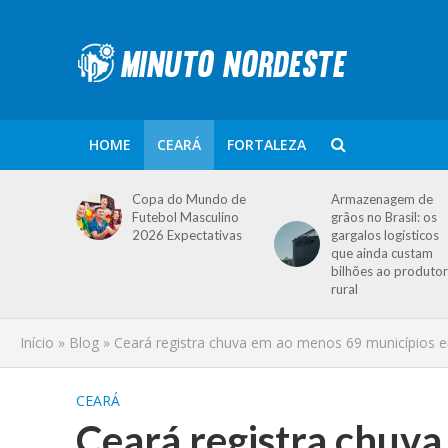
HOME
CEARÁ
FORTALEZA
Copa do Mundo de
Armazenagem de
Futebol Masculino
grãos no Brasil: os
2026 Expectativas
gargalos logísticos
que ainda custam
bilhões ao produtor
rural
Início
»
Blog
»
Ceará registra chuva em ao menos 69 municípios ent
CEARÁ
Ceará registra chuv