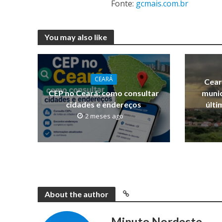
Fonte:
gcmais.com.br
You may also like
CEARÁ
Cear
CEP no Ceará: como consultar
munic
cidades e endereços
últi
2 meses ago
About the author
Minuto Nordeste