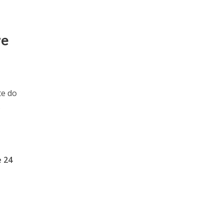
re
te do
.
e 24