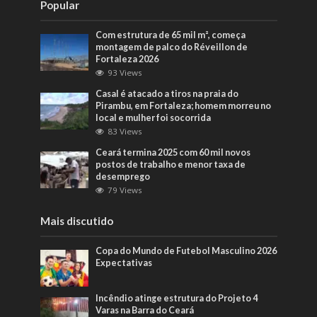
Popular
Com estrutura de 65 mil m², começa
montagem de palco do Réveillon de
Fortaleza 2026
93 Views
Casal é atacado a tiros na praia do
Pirambu, em Fortaleza; homem morreu no
local e mulher foi socorrida
83 Views
Ceará termina 2025 com 60 mil novos
postos de trabalho e menor taxa de
desemprego
79 Views
Mais discutido
Copa do Mundo de Futebol Masculino 2026
Expectativas
Incêndio atinge estrutura do Projeto 4
Varas na Barra do Ceará