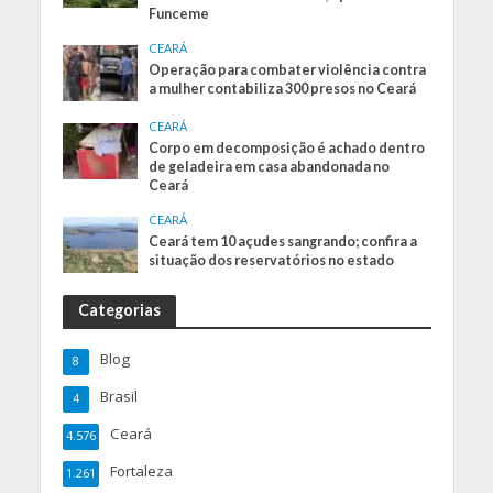
Funceme
CEARÁ
Operação para combater violência contra
a mulher contabiliza 300 presos no Ceará
CEARÁ
Corpo em decomposição é achado dentro
de geladeira em casa abandonada no
Ceará
CEARÁ
Ceará tem 10 açudes sangrando; confira a
situação dos reservatórios no estado
Categorias
Blog
8
Brasil
4
Ceará
4.576
Fortaleza
1.261