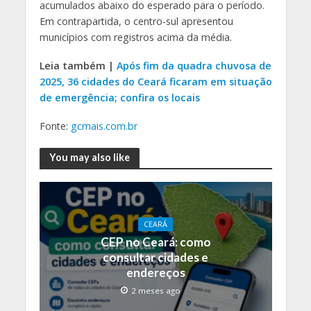
acumulados abaixo do esperado para o período.
Em contrapartida, o centro-sul apresentou
municípios com registros acima da média.
Leia também |
Após fim da quadra chuvosa de
2025, 36 cidades do Ceará ficaram em situação
de emergência; confira os locais
Fonte:
gcmais.com.br
You may also like
CEARÁ
CEP no Ceará: como
consultar cidades e
endereços
2 meses ago