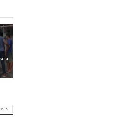
r
r
eará
POSTS