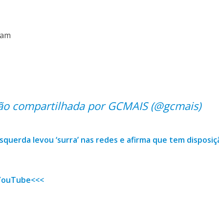
ram
ão compartilhada por GCMAIS (@gcmais)
esquerda levou ‘surra’ nas redes e afirma que tem disposiç
YouTube<<<