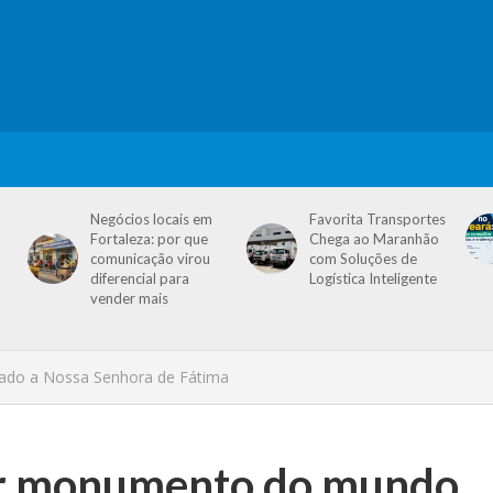
Negócios locais em
Favorita Transportes
Fortaleza: por que
Chega ao Maranhão
comunicação virou
com Soluções de
diferencial para
Logística Inteligente
vender mais
ado a Nossa Senhora de Fátima
or monumento do mundo