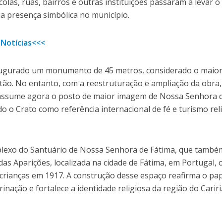
as, ruas, bairros e outras instituições passaram a levar o
a presença simbólica no município.
 Notícias<<<
inaugurado um monumento de 45 metros, considerado o maio
ntão. No entanto, com a reestruturação e ampliação da obra,
 assume agora o posto de maior imagem de Nossa Senhora 
 o Crato como referência internacional de fé e turismo rel
exo do Santuário de Nossa Senhora de Fátima, que també
das Aparições, localizada na cidade de Fátima, em Portugal,
s crianças em 1917. A construção desse espaço reafirma o pa
nação e fortalece a identidade religiosa da região do Cariri