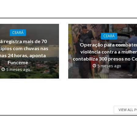
CEARÁ
CEARÁ
á registra mais de 70
Operação para combate
ípios com chuvas nas
violência contra a mulhe
mas 24 horas, aponta
contabiliza 300 presos no C
Funceme
5 meses ago
5 meses ago
VIEW ALL 