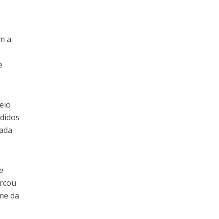
om a
e
eio
edidos
tada
e
arcou
me da