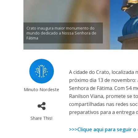
Crato inaugura maior monumento do
mundo dedicado a Nossa Senhora de
Fátima
A cidade do Crato, localizada
próximo dia 13 de novembro
Senhora de Fátima. Com 54 met
Minuto Nordeste
Ranilson Viana, promete se t
compartilhadas nas redes soc
preparativos para a entrega 
Share This!
>>>Clique aqui para seguir 