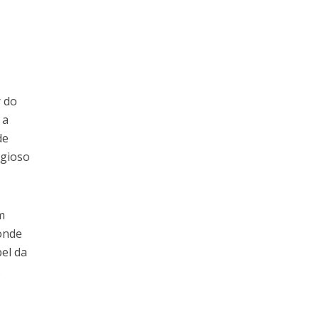
r do
 a
de
igioso
m
 onde
pel da
.