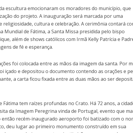
 da escultura emocionaram os moradores do município, que
zação do projeto. A inauguração será marcada por uma
religiosidade, cultura e celebração. A cerimônia contará c
 Mundial de Fátima, a Santa Missa presidida pelo bispo
e, além de shows católicos com Irmã Kelly Patrícia e Padr
gens de fé e esperança.
ções foi colocada entre as mãos da imagem da santa. Por m
oi içado e depositou o documento contendo as orações e p
nante, a carta ficou fixada entre as duas mãos ao ser deposi
 Fátima tem raízes profundas no Crato. Há 72 anos, a cidad
visita da Imagem Peregrina vinda de Portugal, evento que m
 o então recém-inaugurado aeroporto foi batizado com o no
to, deu lugar ao primeiro monumento construído em sua