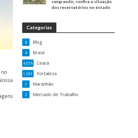
sangrando; confira a situação
dos reservatórios no estado
Categorias
Blog
8
Brasil
4
Ceará
4.576
o no
Fortaleza
1.261
Nossa
Maranhão
1
Mercado de Trabalho
2
magens