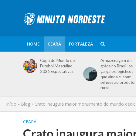
HOME
CEARÁ
FORTALEZA
Copa do Mundo de
Armazenagem de
Futebol Masculino
grãos no Brasil: os
2026 Expectativas
gargalos logísticos
que ainda custam
bilhões ao produtor
rural
Início
»
Blog
»
Crato inaugura maior monumento do mundo dedic
CEARÁ
Crato inaugura mai