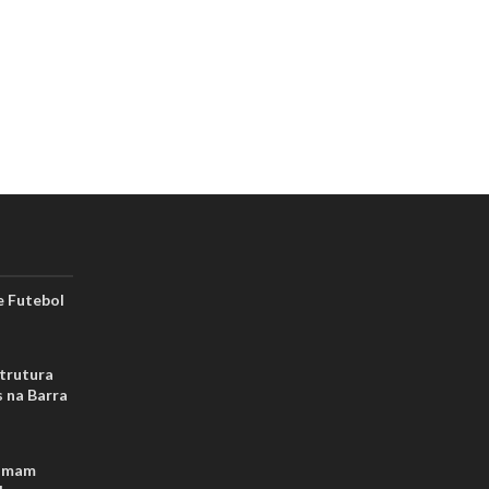
 Futebol
strutura
s na Barra
tomam