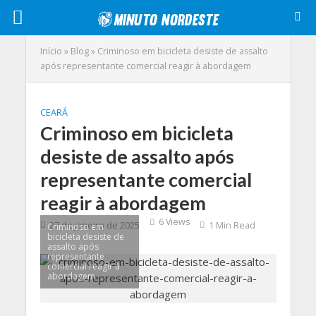
Início
»
Blog
»
Criminoso em bicicleta desiste de assalto
após representante comercial reagir à abordagem
CEARÁ
Criminoso em bicicleta
desiste de assalto após
representante comercial
reagir à abordagem
6 Views
27 de janeiro de 2025
1 Min Read
Criminoso em
bicicleta desiste de
assalto após
representante
comercial reagir à
abordagem