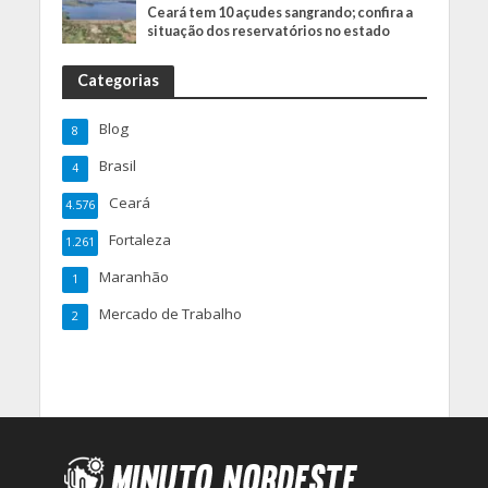
Ceará tem 10 açudes sangrando; confira a
situação dos reservatórios no estado
Categorias
Blog
8
Brasil
4
Ceará
4.576
Fortaleza
1.261
Maranhão
1
Mercado de Trabalho
2