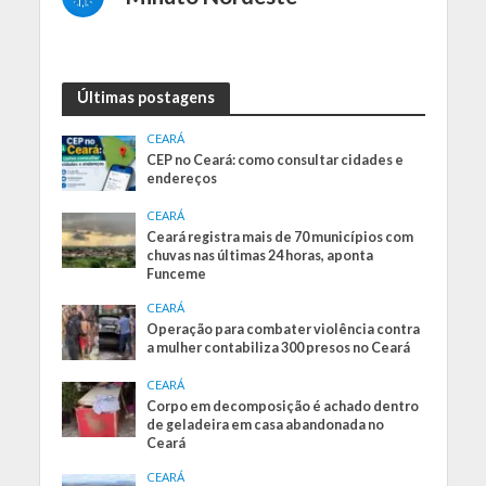
Últimas postagens
CEARÁ
CEP no Ceará: como consultar cidades e
endereços
CEARÁ
Ceará registra mais de 70 municípios com
chuvas nas últimas 24 horas, aponta
Funceme
CEARÁ
Operação para combater violência contra
a mulher contabiliza 300 presos no Ceará
CEARÁ
Corpo em decomposição é achado dentro
de geladeira em casa abandonada no
Ceará
CEARÁ