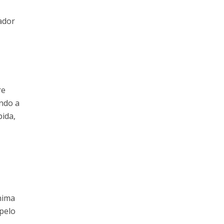
ador
re
ando a
pida,
nima
pelo