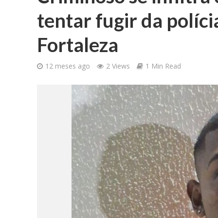
tentar fugir da políc
Fortaleza
12 meses ago
2 Views
1 Min Read