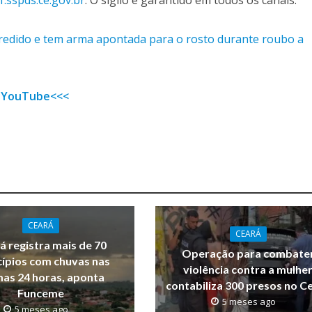
.sspds.ce.gov.br
. O sigilo é garantido em todos os canais.
redido e tem arma apontada para o rosto durante roubo a
 YouTube<<<
CEARÁ
CEARÁ
á registra mais de 70
Operação para combate
ípios com chuvas nas
violência contra a mulhe
mas 24 horas, aponta
contabiliza 300 presos no C
Funceme
5 meses ago
5 meses ago