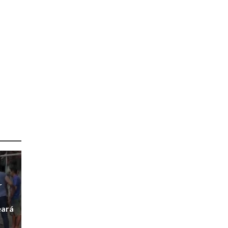
r
r
eará