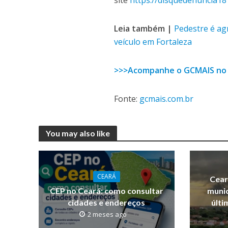
site
https://disquedenuncia181
Leia também |
Pedestre é ag
veículo em Fortaleza
>>>Acompanhe o GCMAIS no
Fonte:
gcmais.com.br
You may also like
CEARÁ
Cear
CEP no Ceará: como consultar
munic
cidades e endereços
últi
2 meses ago