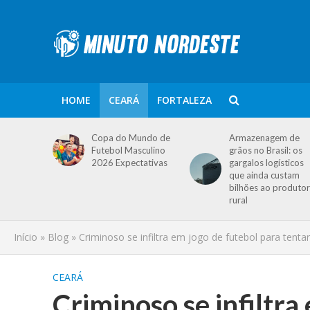
HOME
CEARÁ
FORTALEZA
Copa do Mundo de
Armazenagem de
Futebol Masculino
grãos no Brasil: os
2026 Expectativas
gargalos logísticos
que ainda custam
bilhões ao produtor
rural
Início
»
Blog
»
Criminoso se infiltra em jogo de futebol para tenta
CEARÁ
Criminoso se infiltra