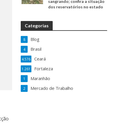
sangrando; confira a situação
dos reservatórios no estado
Categorias
Blog
8
Brasil
4
Ceará
4.576
Fortaleza
1.261
Maranhão
1
Mercado de Trabalho
2
cção