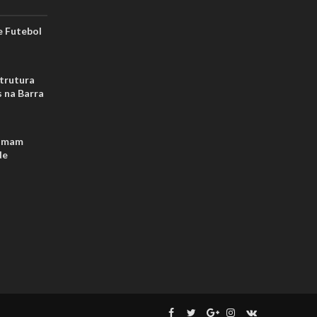
 Futebol
strutura
s na Barra
tomam
de