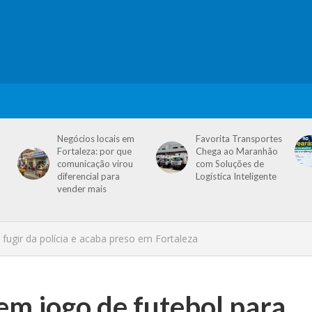
Negócios locais em
Favorita Transportes
Fortaleza: por que
Chega ao Maranhão
comunicação virou
com Soluções de
diferencial para
Logística Inteligente
vender mais
r fugir da polícia e acaba preso em Fortaleza
 em jogo de futebol para