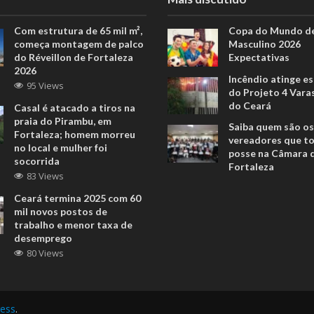
Com estrutura de 65 mil m²,
Copa do Mundo de
começa montagem de palco
Masculino 2026
do Réveillon de Fortaleza
Expectativas
2026
Incêndio atinge e
95 Views
do Projeto 4 Vara
do Ceará
Casal é atacado a tiros na
praia do Pirambu, em
Saiba quem são os
Fortaleza; homem morreu
vereadores que 
no local e mulher foi
posse na Câmara 
socorrida
Fortaleza
83 Views
Ceará termina 2025 com 60
mil novos postos de
trabalho e menor taxa de
desemprego
80 Views
ess
.