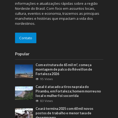
informações e atualizações rápidas sobre a região
Nordeste do Brasil. Com foco em assuntos locais,
cultura, eventos e economia, trazemos as principais
manchetes e histórias que impactam a vida dos
nordestinos.
Contato
Popular
Com estrutura de 65 mil m², começa
montagem de palco do Réveillon de
Fortaleza 2026
95 Views
Casal é atacado a tiros na praia do
Pirambu, em Fortaleza; homem morreu no
local e mulher foi socorrida
83 Views
Ceará termina 2025 com 60 mil novos
postos de trabalho e menor taxa de
desemprego