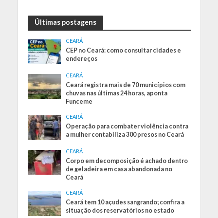
Últimas postagens
CEARÁ
CEP no Ceará: como consultar cidades e
endereços
CEARÁ
Ceará registra mais de 70 municípios com
chuvas nas últimas 24 horas, aponta
Funceme
CEARÁ
Operação para combater violência contra
a mulher contabiliza 300 presos no Ceará
CEARÁ
Corpo em decomposição é achado dentro
de geladeira em casa abandonada no
Ceará
CEARÁ
Ceará tem 10 açudes sangrando; confira a
situação dos reservatórios no estado