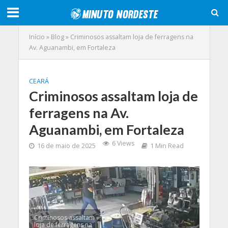
Início
»
Blog
»
Criminosos assaltam loja de ferragens na
Av. Aguanambi, em Fortaleza
CEARÁ
Criminosos assaltam loja de
ferragens na Av.
Aguanambi, em Fortaleza
6 Views
16 de maio de 2025
1 Min Read
Criminosos assaltam
loja de ferragens na