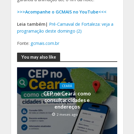
>>>Acompanhe o GCMAIS no YouTube<<<
Leia também|
Pré-Carnaval de Fortaleza: veja a
programação deste domingo (2)
Fonte:
gcmais.com.br
You may also like
CEARÁ
CEP no Ceará: como
consultar cidades e
endereços
2 meses ago