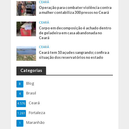
CEARÁ
Operação para combater violência contra
a mulher contabiliza 300 presos no Ceará
CEARÁ
Corpo em decomposição é achado dentro
de geladeira em casa abandonada no
Ceará
CEARÁ
Ceará tem 10 açudes sangrando; confira a
situação dos reservatórios no estado
Categorias
Blog
8
Brasil
4
Ceará
4.576
Fortaleza
1.261
Maranhão
1