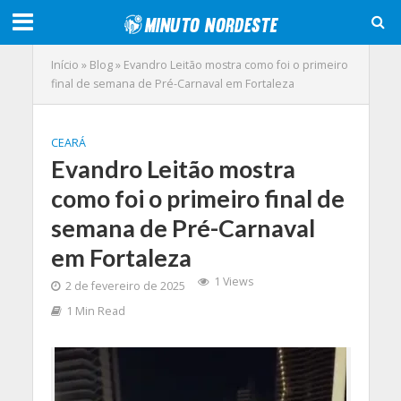
Início
»
Blog
»
Evandro Leitão mostra como foi o primeiro
final de semana de Pré-Carnaval em Fortaleza
CEARÁ
Evandro Leitão mostra
como foi o primeiro final de
semana de Pré-Carnaval
em Fortaleza
1 Views
2 de fevereiro de 2025
1 Min Read