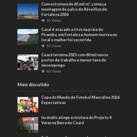
Com estrutura de 65 mil m², começa
montagem de palco do Réveillon de
Fortaleza 2026
95 Views
Casal é atacado a tiros na praia do
Pirambu, em Fortaleza; homem morreu no
local e mulher foi socorrida
83 Views
Ceará termina 2025 com 60 mil novos
postos de trabalho e menor taxa de
desemprego
80 Views
Mais discutido
Copa do Mundo de Futebol Masculino 2026
Expectativas
Incêndio atinge estrutura do Projeto 4
Varas na Barra do Ceará