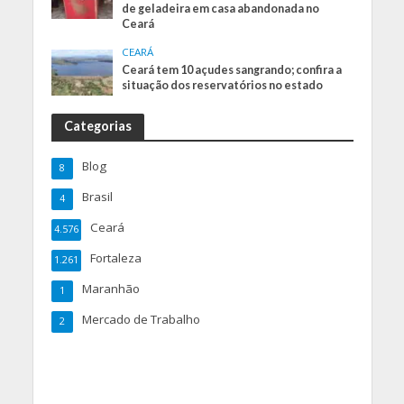
de geladeira em casa abandonada no
Ceará
CEARÁ
Ceará tem 10 açudes sangrando; confira a
situação dos reservatórios no estado
Categorias
Blog
8
Brasil
4
Ceará
4.576
Fortaleza
1.261
Maranhão
1
Mercado de Trabalho
2