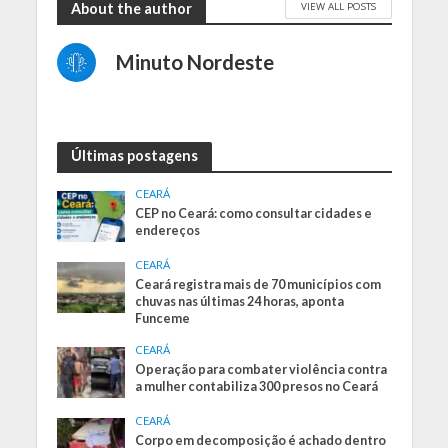
VIEW ALL POSTS
About the author
Minuto Nordeste
Últimas postagens
CEARÁ
CEP no Ceará: como consultar cidades e
endereços
CEARÁ
Ceará registra mais de 70 municípios com
chuvas nas últimas 24 horas, aponta
Funceme
CEARÁ
Operação para combater violência contra
a mulher contabiliza 300 presos no Ceará
CEARÁ
Corpo em decomposição é achado dentro