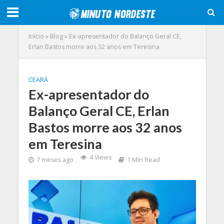
Início
»
Blog
»
Ex-apresentador do Balanço Geral CE,
Erlan Bastos morre aos 32 anos em Teresina
CEARÁ
Ex-apresentador do
Balanço Geral CE, Erlan
Bastos morre aos 32 anos
em Teresina
4 Views
7 meses ago
1 Min Read