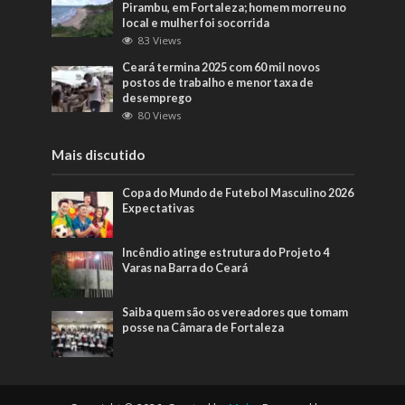
Pirambu, em Fortaleza; homem morreu no
local e mulher foi socorrida
83 Views
Ceará termina 2025 com 60 mil novos
postos de trabalho e menor taxa de
desemprego
80 Views
Mais discutido
Copa do Mundo de Futebol Masculino 2026
Expectativas
Incêndio atinge estrutura do Projeto 4
Varas na Barra do Ceará
Saiba quem são os vereadores que tomam
posse na Câmara de Fortaleza