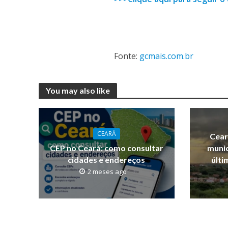
Fonte:
gcmais.com.br
You may also like
CEARÁ
Cear
CEP no Ceará: como consultar
munic
cidades e endereços
últi
2 meses ago