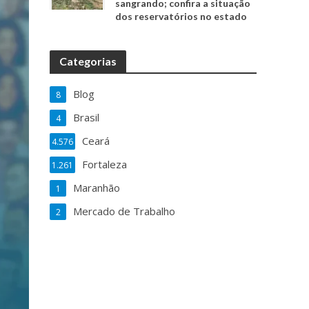
sangrando; confira a situação
dos reservatórios no estado
Categorias
Blog
8
Brasil
4
Ceará
4.576
Fortaleza
1.261
Maranhão
1
Mercado de Trabalho
2