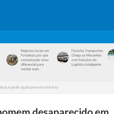
Negócios locais em
Favorita Transportes
Fortaleza: por que
Chega ao Maranhão
comunicação virou
com Soluções de
diferencial para
Logística Inteligente
vender mais
eza e pede ajuda para encontrá-lo
 homem desaparecido em