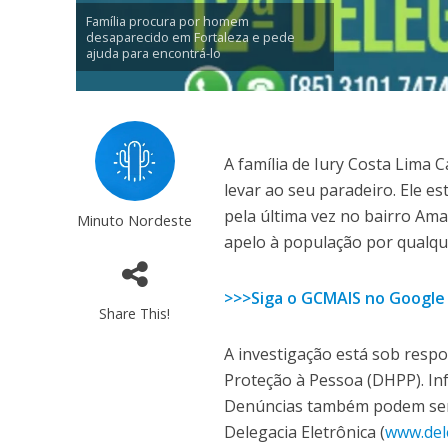
Família procura por homem
desaparecido em Fortaleza e pede
ajuda para encontrá-lo
A família de Iury Costa Lima
levar ao seu paradeiro. Ele es
pela última vez no bairro Ama
Minuto Nordeste
apelo à população por qualque
>>>Siga o GCMAIS no Google
Share This!
A investigação está sob resp
Proteção à Pessoa (DHPP). In
Denúncias também podem ser fe
Delegacia Eletrônica (
www.dele