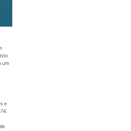
m
isto
em um
s e
74.
ode