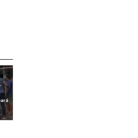
r
r
eará