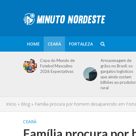
HOME
CEARÁ
FORTALEZA
Copa do Mundo de
Armazenagem de
Futebol Masculino
grãos no Brasil: os
2026 Expectativas
gargalos logísticos
que ainda custam
bilhões ao produtor
rural
Início
»
Blog
»
Família procura por homem desaparecido em Fortal
CEARÁ
Família procura por