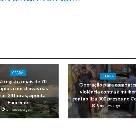
CEARÁ
CEARÁ
á registra mais de 70
Operação para combate
ípios com chuvas nas
violência contra a mulhe
mas 24 horas, aponta
contabiliza 300 presos no C
Funceme
5 meses ago
5 meses ago