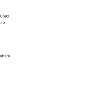
oupas
e e
também