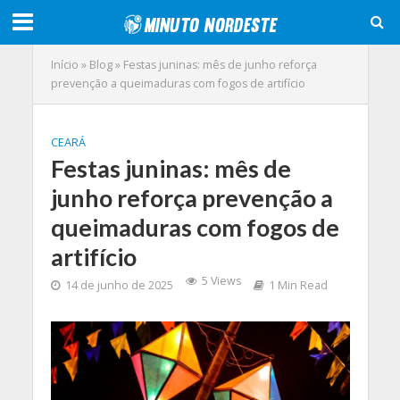
Início
»
Blog
»
Festas juninas: mês de junho reforça
prevenção a queimaduras com fogos de artifício
CEARÁ
Festas juninas: mês de
junho reforça prevenção a
queimaduras com fogos de
artifício
5 Views
14 de junho de 2025
1 Min Read