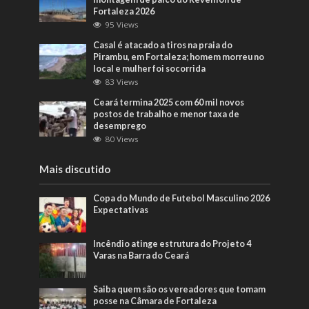
Fortaleza 2026
95 Views
Casal é atacado a tiros na praia do
Pirambu, em Fortaleza; homem morreu no
local e mulher foi socorrida
83 Views
Ceará termina 2025 com 60 mil novos
postos de trabalho e menor taxa de
desemprego
80 Views
Mais discutido
Copa do Mundo de Futebol Masculino 2026
Expectativas
Incêndio atinge estrutura do Projeto 4
Varas na Barra do Ceará
Saiba quem são os vereadores que tomam
posse na Câmara de Fortaleza