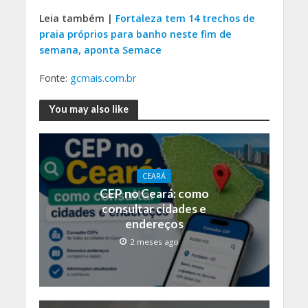
Leia também |
Fortaleza tem 14 trechos de
praia próprios para banho neste fim de
semana, aponta Semace
Fonte:
gcmais.com.br
You may also like
CEARÁ
CEP no Ceará: como
consultar cidades e
endereços
2 meses ago