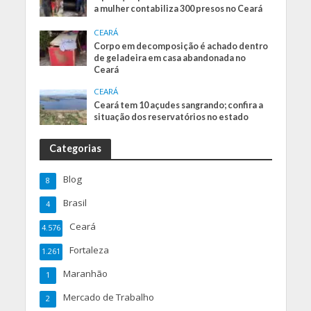
a mulher contabiliza 300 presos no Ceará
CEARÁ
Corpo em decomposição é achado dentro
de geladeira em casa abandonada no
Ceará
CEARÁ
Ceará tem 10 açudes sangrando; confira a
situação dos reservatórios no estado
Categorias
Blog
8
Brasil
4
Ceará
4.576
Fortaleza
1.261
Maranhão
1
Mercado de Trabalho
2