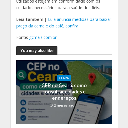
utilizados estejam em conformidade com os
cuidados necessários para a saúde dos fiéis.
Leia também |
Lula anuncia medidas para baixar
preço da carne e do café; confira
Fonte:
gcmais.com.br
You may also like
CEARÁ
CEP no Ceará: como
consultar cidades e
endereços
2 meses ago