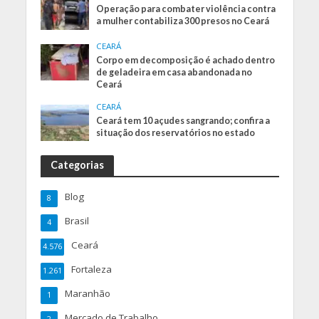
Operação para combater violência contra
a mulher contabiliza 300 presos no Ceará
CEARÁ
Corpo em decomposição é achado dentro
de geladeira em casa abandonada no
Ceará
CEARÁ
Ceará tem 10 açudes sangrando; confira a
situação dos reservatórios no estado
Categorias
Blog
8
Brasil
4
Ceará
4.576
Fortaleza
1.261
Maranhão
1
Mercado de Trabalho
2