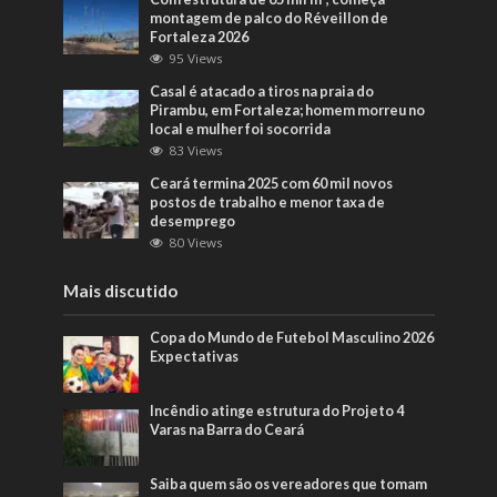
montagem de palco do Réveillon de
Fortaleza 2026
95 Views
Casal é atacado a tiros na praia do
Pirambu, em Fortaleza; homem morreu no
local e mulher foi socorrida
83 Views
Ceará termina 2025 com 60 mil novos
postos de trabalho e menor taxa de
desemprego
80 Views
Mais discutido
Copa do Mundo de Futebol Masculino 2026
Expectativas
Incêndio atinge estrutura do Projeto 4
Varas na Barra do Ceará
Saiba quem são os vereadores que tomam