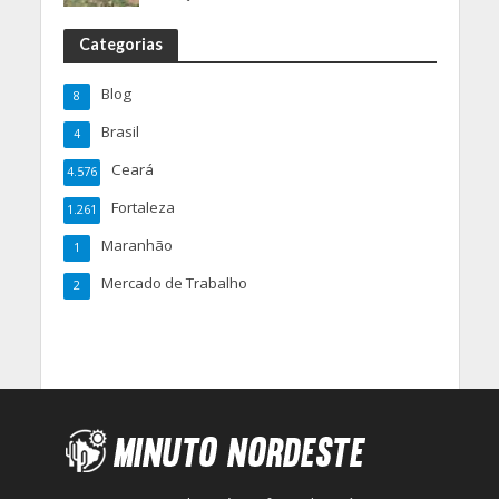
Categorias
Blog
8
Brasil
4
Ceará
4.576
Fortaleza
1.261
Maranhão
1
Mercado de Trabalho
2