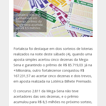
Fortaleza tem dois
ganhadores em
loterias; prêmio da
Mega-Sena acumula
em R$ 8,5 milhões
Fortaleza foi destaque em dois sorteios de loterias
realizados na noite deste sábado (4), quando uma
aposta simples acertou cinco dezenas da Mega-
Sena e garantindo o prêmio de R$ 85.719,03. Já na
+Milionária, outro fortalezense conquistou R$
167.231,57 ao acertar cinco dezenas e dois trevos,
em aposta realizada na Lotérica Bilhete Premiado.
O concurso 2.811 da Mega-Sena não teve
acertadores das seis dezenas, e o prêmio
acumulou para R$ 8,5 milhões no próximo sorteio,