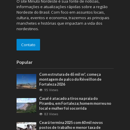
O site Minuto Nordeste é sua fonte de notícias,
informações e atualizações rápidas sobre a região
Nordeste do Brasil. Com foco em assuntos locais,
cultura, eventos e economia, trazemos as principais
manchetes e histórias que impactam a vida dos
nordestinos.
Contato
Popular
Com estrutura de 65 mil m², começa
montagem de palco do Réveillon de
Fortaleza 2026
95 Views
Casal é atacado a tiros na praia do
Pirambu, em Fortaleza; homem morreu no
local e mulher foi socorrida
83 Views
Ceará termina 2025 com 60 mil novos
postos de trabalho e menor taxa de