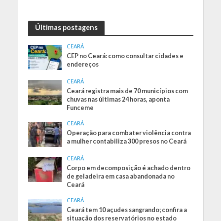
Últimas postagens
CEARÁ
CEP no Ceará: como consultar cidades e
endereços
CEARÁ
Ceará registra mais de 70 municípios com
chuvas nas últimas 24 horas, aponta
Funceme
CEARÁ
Operação para combater violência contra
a mulher contabiliza 300 presos no Ceará
CEARÁ
Corpo em decomposição é achado dentro
de geladeira em casa abandonada no
Ceará
CEARÁ
Ceará tem 10 açudes sangrando; confira a
situação dos reservatórios no estado