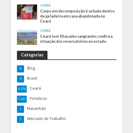
CEARÁ
Corpo em decomposição é achado dentro
de geladeira em casa abandonada no
Ceará
CEARÁ
Ceará tem 10 açudes sangrando; confira a
situação dos reservatórios no estado
Categorias
Blog
8
Brasil
4
Ceará
4.576
Fortaleza
1.261
Maranhão
1
Mercado de Trabalho
2