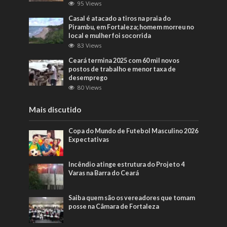
95 Views
Casal é atacado a tiros na praia do
Pirambu, em Fortaleza; homem morreu no
local e mulher foi socorrida
83 Views
Ceará termina 2025 com 60 mil novos
postos de trabalho e menor taxa de
desemprego
80 Views
Mais discutido
Copa do Mundo de Futebol Masculino 2026
Expectativas
Incêndio atinge estrutura do Projeto 4
Varas na Barra do Ceará
Saiba quem são os vereadores que tomam
posse na Câmara de Fortaleza