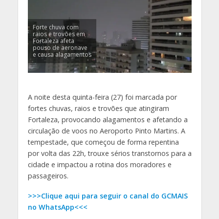
Forte chuva com
raios e trovões em
Fortaleza afeta
pouso de aeronave
e causa alagamentos
A noite desta quinta-feira (27) foi marcada por
fortes chuvas, raios e trovões que atingiram
Fortaleza, provocando alagamentos e afetando a
circulação de voos no Aeroporto Pinto Martins. A
tempestade, que começou de forma repentina
por volta das 22h, trouxe sérios transtornos para a
cidade e impactou a rotina dos moradores e
passageiros.
>>>Clique aqui para seguir o canal do GCMAIS
no WhatsApp<<<