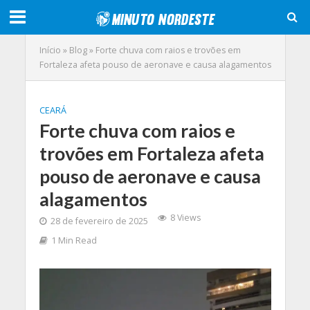
Início
»
Blog
»
Forte chuva com raios e trovões em
Fortaleza afeta pouso de aeronave e causa alagamentos
CEARÁ
Forte chuva com raios e
trovões em Fortaleza afeta
pouso de aeronave e causa
alagamentos
8 Views
28 de fevereiro de 2025
1 Min Read