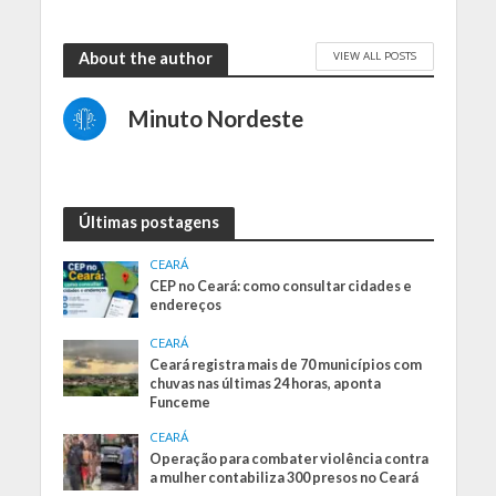
VIEW ALL POSTS
About the author
Minuto Nordeste
Últimas postagens
CEARÁ
CEP no Ceará: como consultar cidades e
endereços
CEARÁ
Ceará registra mais de 70 municípios com
chuvas nas últimas 24 horas, aponta
Funceme
CEARÁ
Operação para combater violência contra
a mulher contabiliza 300 presos no Ceará