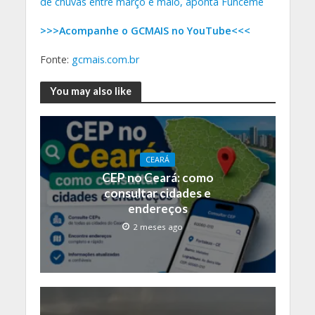
de chuvas entre março e maio, aponta Funceme
>>>Acompanhe o GCMAIS no YouTube<<<
Fonte:
gcmais.com.br
You may also like
CEARÁ
CEP no Ceará: como
consultar cidades e
endereços
2 meses ago