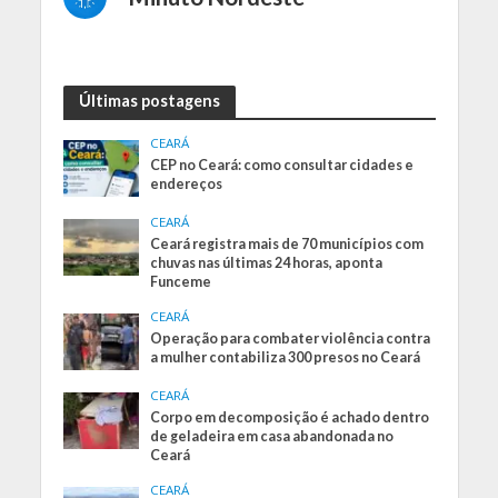
Últimas postagens
CEARÁ
CEP no Ceará: como consultar cidades e
endereços
CEARÁ
Ceará registra mais de 70 municípios com
chuvas nas últimas 24 horas, aponta
Funceme
CEARÁ
Operação para combater violência contra
a mulher contabiliza 300 presos no Ceará
CEARÁ
Corpo em decomposição é achado dentro
de geladeira em casa abandonada no
Ceará
CEARÁ