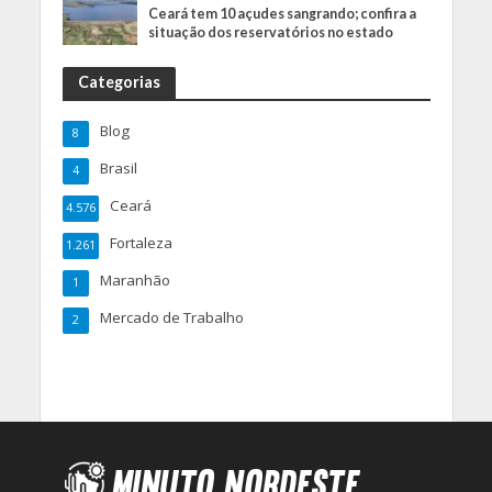
Ceará tem 10 açudes sangrando; confira a
situação dos reservatórios no estado
Categorias
Blog
8
Brasil
4
Ceará
4.576
Fortaleza
1.261
Maranhão
1
Mercado de Trabalho
2