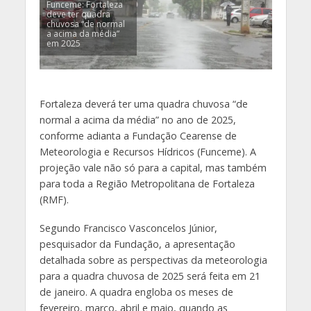
Funceme: Fortaleza
deve ter quadra
chuvosa “de normal
a acima da média”
em 2025
Fortaleza deverá ter uma quadra chuvosa “de
normal a acima da média” no ano de 2025,
conforme adianta a Fundação Cearense de
Meteorologia e Recursos Hídricos (Funceme). A
projeção vale não só para a capital, mas também
para toda a Região Metropolitana de Fortaleza
(RMF).
Segundo Francisco Vasconcelos Júnior,
pesquisador da Fundação, a apresentação
detalhada sobre as perspectivas da meteorologia
para a quadra chuvosa de 2025 será feita em 21
de janeiro. A quadra engloba os meses de
fevereiro, março, abril e maio, quando as