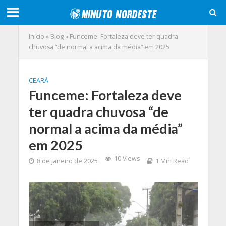
Início
»
Blog
»
Funceme: Fortaleza deve ter quadra
chuvosa “de normal a acima da média” em 2025
CEARÁ
Funceme: Fortaleza deve
ter quadra chuvosa “de
normal a acima da média”
em 2025
10 Views
8 de janeiro de 2025
1 Min Read