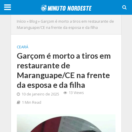
Início
»
Blog
»
Garçom é morto a tiros em restaurante de
Maranguape/CE na frente da esposa e da filha
CEARÁ
Garçom é morto a tiros em
restaurante de
Maranguape/CE na frente
da esposa e da filha
13 Views
10 de janeiro de 2025
1 Min Read