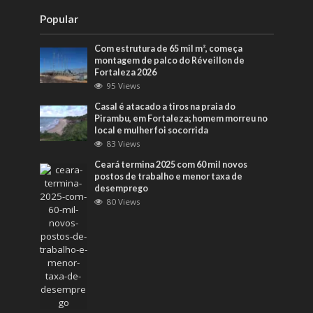
Popular
Com estrutura de 65 mil m², começa
montagem de palco do Réveillon de
Fortaleza 2026
95 Views
Casal é atacado a tiros na praia do
Pirambu, em Fortaleza; homem morreu no
local e mulher foi socorrida
83 Views
Ceará termina 2025 com 60 mil novos
postos de trabalho e menor taxa de
desemprego
80 Views