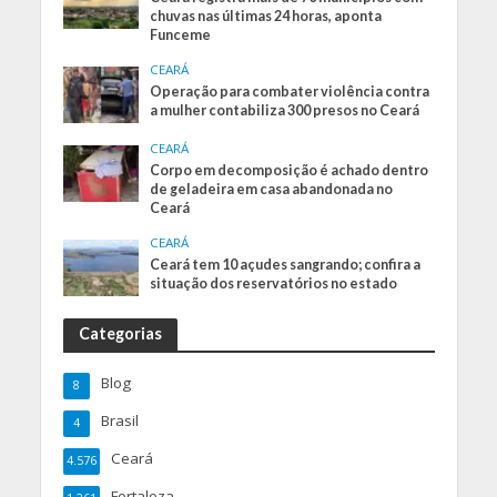
chuvas nas últimas 24 horas, aponta
Funceme
CEARÁ
Operação para combater violência contra
a mulher contabiliza 300 presos no Ceará
CEARÁ
Corpo em decomposição é achado dentro
de geladeira em casa abandonada no
Ceará
CEARÁ
Ceará tem 10 açudes sangrando; confira a
situação dos reservatórios no estado
Categorias
Blog
8
Brasil
4
Ceará
4.576
Fortaleza