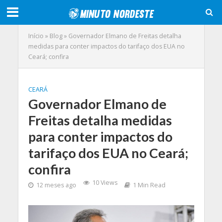
Início
»
Blog
»
Governador Elmano de Freitas detalha
medidas para conter impactos do tarifaço dos EUA no
Ceará; confira
CEARÁ
Governador Elmano de
Freitas detalha medidas
para conter impactos do
tarifaço dos EUA no Ceará;
confira
10 Views
12 meses ago
1 Min Read