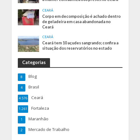
CEARÁ
Corpo em decomposição é achado dentro
de geladeira em casa abandonada no
Ceará
CEARÁ
Ceará tem 10 açudes sangrando; confira a
situação dos reservatórios no estado
Categorias
Blog
8
Brasil
4
Ceará
4.576
Fortaleza
1.261
Maranhão
1
Mercado de Trabalho
2