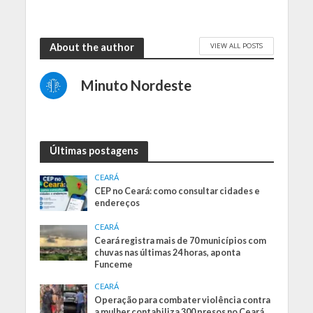
VIEW ALL POSTS
About the author
Minuto Nordeste
Últimas postagens
CEARÁ
CEP no Ceará: como consultar cidades e
endereços
CEARÁ
Ceará registra mais de 70 municípios com
chuvas nas últimas 24 horas, aponta
Funceme
CEARÁ
Operação para combater violência contra
a mulher contabiliza 300 presos no Ceará