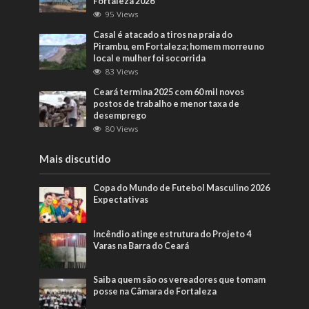
Fortaleza 2026
95 Views
Casal é atacado a tiros na praia do
Pirambu, em Fortaleza; homem morreu no
local e mulher foi socorrida
83 Views
Ceará termina 2025 com 60 mil novos
postos de trabalho e menor taxa de
desemprego
80 Views
Mais discutido
Copa do Mundo de Futebol Masculino 2026
Expectativas
Incêndio atinge estrutura do Projeto 4
Varas na Barra do Ceará
Saiba quem são os vereadores que tomam
posse na Câmara de Fortaleza