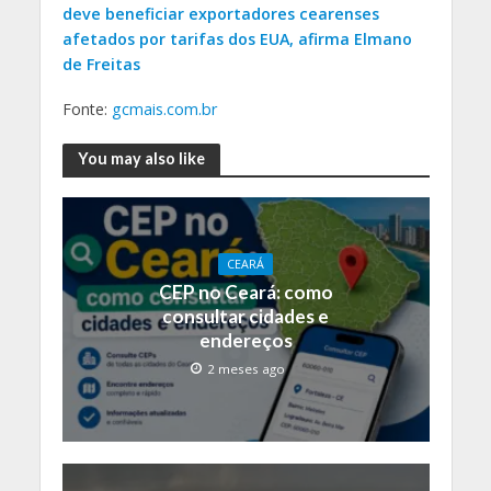
deve beneficiar exportadores cearenses
afetados por tarifas dos EUA, afirma Elmano
de Freitas
Fonte:
gcmais.com.br
You may also like
CEARÁ
CEP no Ceará: como
consultar cidades e
endereços
2 meses ago