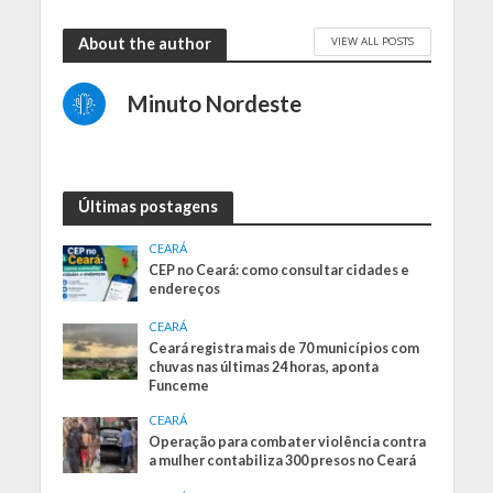
VIEW ALL POSTS
About the author
Minuto Nordeste
Últimas postagens
CEARÁ
CEP no Ceará: como consultar cidades e
endereços
CEARÁ
Ceará registra mais de 70 municípios com
chuvas nas últimas 24 horas, aponta
Funceme
CEARÁ
Operação para combater violência contra
a mulher contabiliza 300 presos no Ceará