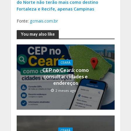
do Norte não terão mais como destino
Fortaleza e Recife, apenas Campinas
Fonte:
gcmais.com.br
You may also like
CEARÁ
CEP no Ceará: como
consultar cidades e
endereços
2 meses ago
CEARÁ