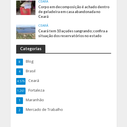
CEARÁ
Corpo em decomposição é achado dentro
de geladeira em casa abandonada no
Ceará
CEARÁ
Ceará tem 10 açudes sangrando; confira a
situação dos reservatórios no estado
Categorias
Blog
8
Brasil
4
Ceará
4.576
Fortaleza
1.261
Maranhão
1
Mercado de Trabalho
2