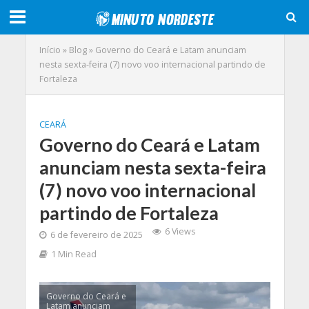
Início
»
Blog
»
Governo do Ceará e Latam anunciam
nesta sexta-feira (7) novo voo internacional partindo de
Fortaleza
CEARÁ
Governo do Ceará e Latam
anunciam nesta sexta-feira
(7) novo voo internacional
partindo de Fortaleza
6 Views
6 de fevereiro de 2025
1 Min Read
Governo do Ceará e
Latam anunciam