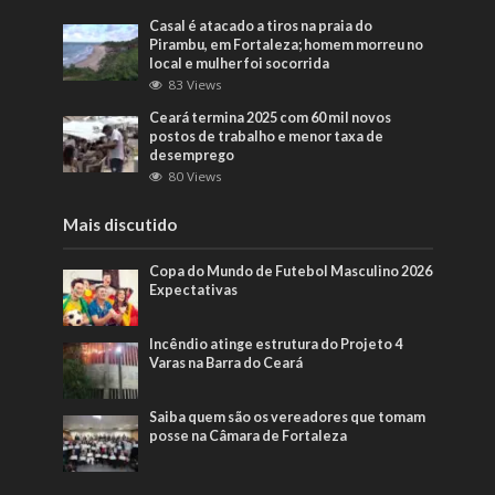
Casal é atacado a tiros na praia do
Pirambu, em Fortaleza; homem morreu no
local e mulher foi socorrida
83 Views
Ceará termina 2025 com 60 mil novos
postos de trabalho e menor taxa de
desemprego
80 Views
Mais discutido
Copa do Mundo de Futebol Masculino 2026
Expectativas
Incêndio atinge estrutura do Projeto 4
Varas na Barra do Ceará
Saiba quem são os vereadores que tomam
posse na Câmara de Fortaleza