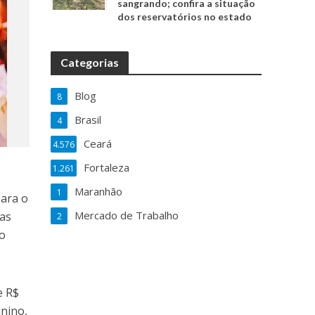
sangrando; confira a situação
dos reservatórios no estado
Categorias
Blog
8
Brasil
4
Ceará
4.576
Fortaleza
1.261
Maranhão
1
para o
Mercado de Trabalho
nas
2
 o
e R$
unino,