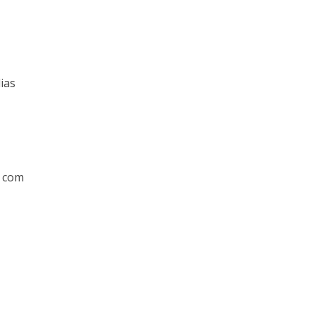
ias
a com