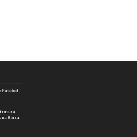
 Futebol
strutura
s na Barra