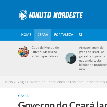
HOME
CEARÁ
FORTALEZA
Copa do Mundo de
Armazenagem de
Futebol Masculino
grãos no Brasil: os
2026 Expectativas
gargalos logísticos
que ainda custam
bilhões ao produtor
rural
Início
»
Blog
»
Governo do Ceará lança editais para Campeonato Es
CEARÁ
Governo do Ceará lan