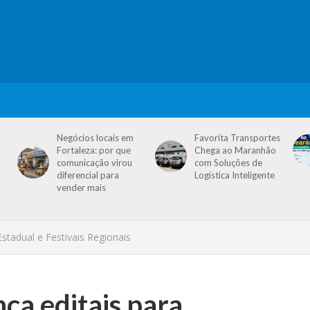
Negócios locais em
Favorita Transportes
Fortaleza: por que
Chega ao Maranhão
comunicação virou
com Soluções de
diferencial para
Logística Inteligente
vender mais
tadual e Festivais Regionais
ça editais para