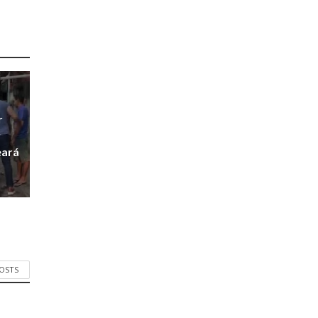
r
r
eará
POSTS