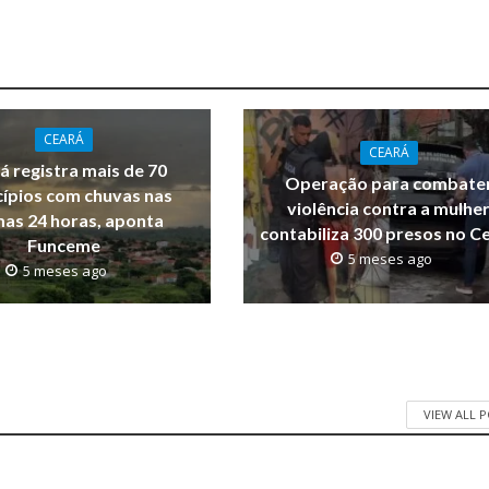
CEARÁ
CEARÁ
á registra mais de 70
Operação para combate
ípios com chuvas nas
violência contra a mulhe
mas 24 horas, aponta
contabiliza 300 presos no C
Funceme
5 meses ago
5 meses ago
VIEW ALL 