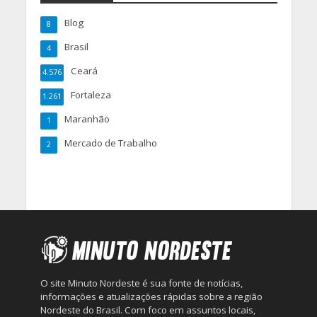
Blog
8
Brasil
4
Ceará
4.576
Fortaleza
1.261
Maranhão
1
Mercado de Trabalho
2
O site Minuto Nordeste é sua fonte de notícias,
informações e atualizações rápidas sobre a região
Nordeste do Brasil. Com foco em assuntos locais,