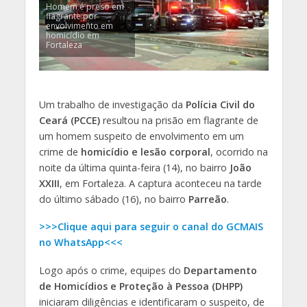
Homem é preso em
flagrante por
envolvimento em
homicídio em
Fortaleza
Um trabalho de investigação da
Polícia Civil do
Ceará (PCCE)
resultou na prisão em flagrante de
um homem suspeito de envolvimento em um
crime de
homicídio e lesão corporal
, ocorrido na
noite da última quinta-feira (14), no bairro
João
XXIII
, em Fortaleza. A captura aconteceu na tarde
do último sábado (16), no bairro
Parreão
.
>>>Clique aqui para seguir o canal do GCMAIS
no WhatsApp<<<
Logo após o crime, equipes do
Departamento
de Homicídios e Proteção à Pessoa (DHPP)
iniciaram diligências e identificaram o suspeito, de