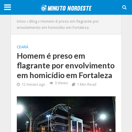
Início
»
Blog
»
Homem é preso em flagrante por
envolvimento em homicídio em Fortaleza
CEARÁ
Homem é preso em
flagrante por envolvimento
em homicídio em Fortaleza
3 Views
12 meses ago
1 Min Read