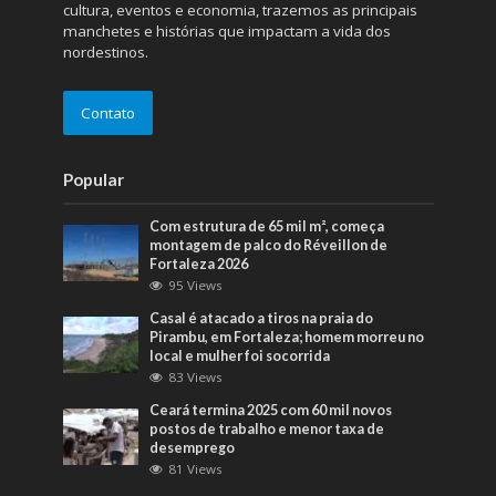
cultura, eventos e economia, trazemos as principais
manchetes e histórias que impactam a vida dos
nordestinos.
Contato
Popular
Com estrutura de 65 mil m², começa
montagem de palco do Réveillon de
Fortaleza 2026
95 Views
Casal é atacado a tiros na praia do
Pirambu, em Fortaleza; homem morreu no
local e mulher foi socorrida
83 Views
Ceará termina 2025 com 60 mil novos
postos de trabalho e menor taxa de
desemprego
81 Views