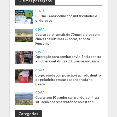
Últimas postagens
CEARÁ
CEP no Ceará: como consultar cidades e
endereços
CEARÁ
Ceará registra mais de 70 municípios com
chuvas nas últimas 24 horas, aponta
Funceme
CEARÁ
Operação para combater violência contra
a mulher contabiliza 300 presos no Ceará
CEARÁ
Corpo em decomposição é achado dentro
de geladeira em casa abandonada no
Ceará
CEARÁ
Ceará tem 10 açudes sangrando; confira a
situação dos reservatórios no estado
Categorias