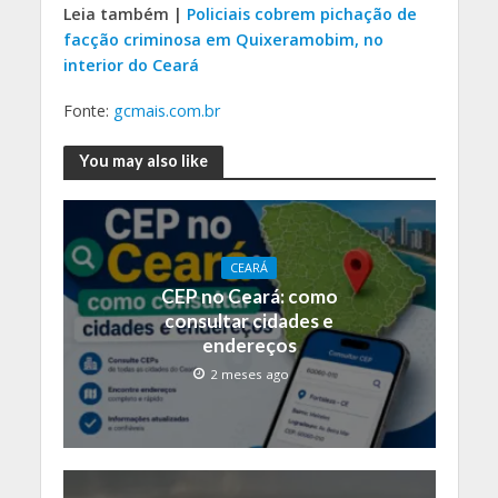
Leia também |
Policiais cobrem pichação de
facção criminosa em Quixeramobim, no
interior do Ceará
Fonte:
gcmais.com.br
You may also like
CEARÁ
CEP no Ceará: como
consultar cidades e
endereços
2 meses ago