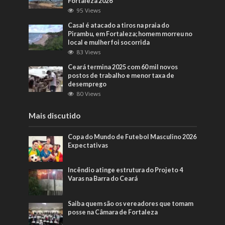
Fortaleza 2026
95 Views
Casal é atacado a tiros na praia do
Pirambu, em Fortaleza; homem morreu no
local e mulher foi socorrida
83 Views
Ceará termina 2025 com 60 mil novos
postos de trabalho e menor taxa de
desemprego
80 Views
Mais discutido
Copa do Mundo de Futebol Masculino 2026
Expectativas
Incêndio atinge estrutura do Projeto 4
Varas na Barra do Ceará
Saiba quem são os vereadores que tomam
posse na Câmara de Fortaleza