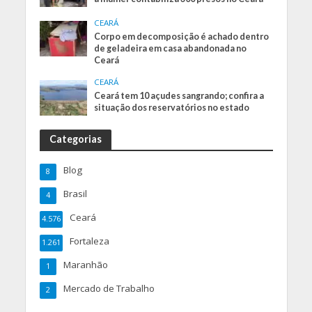
CEARÁ
Corpo em decomposição é achado dentro
de geladeira em casa abandonada no
Ceará
CEARÁ
Ceará tem 10 açudes sangrando; confira a
situação dos reservatórios no estado
Categorias
Blog
8
Brasil
4
Ceará
4.576
Fortaleza
1.261
Maranhão
1
Mercado de Trabalho
2