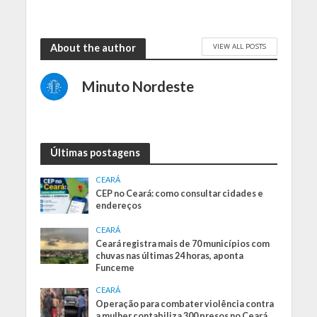
VIEW ALL POSTS
About the author
Minuto Nordeste
Últimas postagens
CEARÁ
CEP no Ceará: como consultar cidades e
endereços
CEARÁ
Ceará registra mais de 70 municípios com
chuvas nas últimas 24 horas, aponta
Funceme
CEARÁ
Operação para combater violência contra
a mulher contabiliza 300 presos no Ceará