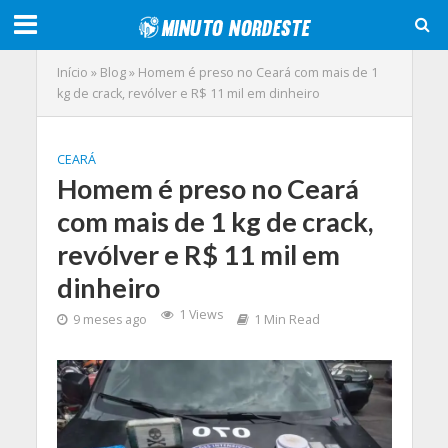
Início
»
Blog
»
Homem é preso no Ceará com mais de 1
kg de crack, revólver e R$ 11 mil em dinheiro
CEARÁ
Homem é preso no Ceará
com mais de 1 kg de crack,
revólver e R$ 11 mil em
dinheiro
1 Views
9 meses ago
1 Min Read