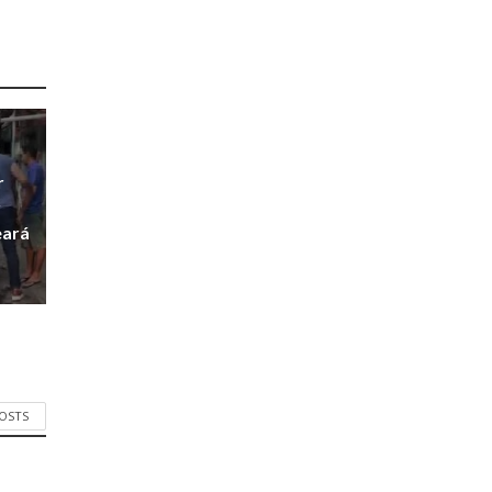
r
r
eará
POSTS