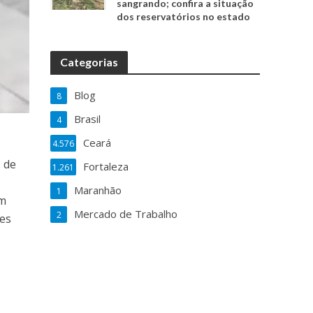
sangrando; confira a situação
dos reservatórios no estado
Categorias
Blog
8
Brasil
4
Ceará
4.576
s de
Fortaleza
1.261
Maranhão
1
em
Mercado de Trabalho
2
des