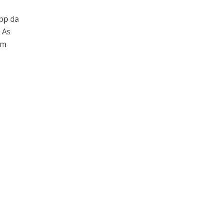
pp da
 As
em
-