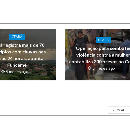
CEARÁ
CEARÁ
á registra mais de 70
Operação para combate
ípios com chuvas nas
violência contra a mulhe
mas 24 horas, aponta
contabiliza 300 presos no C
Funceme
5 meses ago
5 meses ago
VIEW ALL 