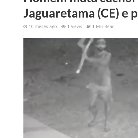
Jaguaretama (CE) e po
10 meses ago
1 Views
1 Min Read