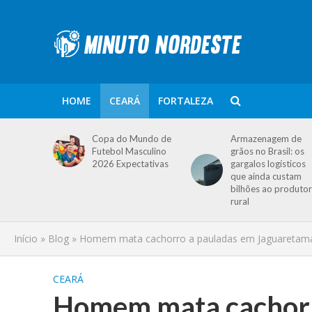
HOME
CEARÁ
FORTALEZA
Copa do Mundo de
Armazenagem de
Futebol Masculino
grãos no Brasil: os
2026 Expectativas
gargalos logísticos
que ainda custam
bilhões ao produtor
rural
Início
»
Blog
»
Homem mata cachorro a pauladas em Jaguaretama (C
CEARÁ
Homem mata cachorr