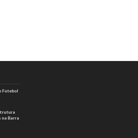
 Futebol
strutura
s na Barra