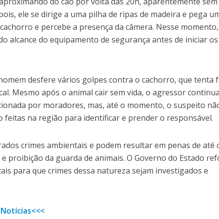
 aproximando do cão por volta das 20h, aparentemente sem
ois, ele se dirige a uma pilha de ripas de madeira e pega u
 cachorro e percebe a presença da câmera. Nesse momento,
 do alcance do equipamento de segurança antes de iniciar os
homem desfere vários golpes contra o cachorro, que tenta f
al. Mesmo após o animal cair sem vida, o agressor continu
i acionada por moradores, mas, até o momento, o suspeito não
 feitas na região para identificar e prender o responsável.
ados crimes ambientais e podem resultar em penas de até 
 e proibição da guarda de animais. O Governo do Estado ref
is para que crimes dessa natureza sejam investigados e
 Notícias<<<