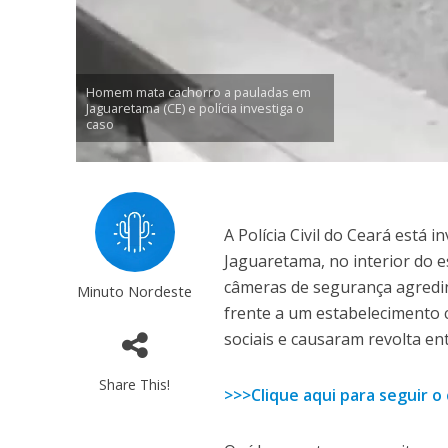
Homem mata cachorro a pauladas em
Jaguaretama (CE) e polícia investiga o
caso
A Polícia Civil do Ceará est
Jaguaretama, no interior do 
câmeras de segurança agredi
Minuto Nordeste
frente a um estabelecimento c
sociais e causaram revolta en
Share This!
>>>Clique aqui para seguir 