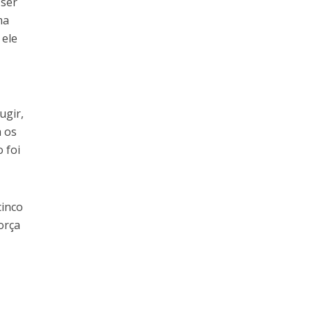
 ser
ma
 ele
ugir,
a os
 foi
cinco
orça