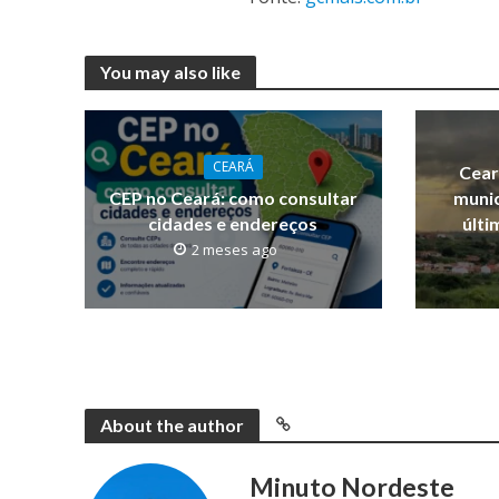
You may also like
CEARÁ
Cear
CEP no Ceará: como consultar
munic
cidades e endereços
últi
2 meses ago
About the author
Minuto Nordeste