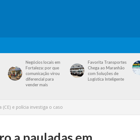
Negócios locais em
Favorita Transportes
Fortaleza: por que
Chega ao Maranhão
comunicação virou
com Soluções de
diferencial para
Logística Inteligente
vender mais
E) e polícia investiga o caso
o a pauladas em