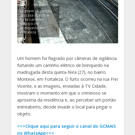
Homem vê portão
de casa aberto e
furta carrinho
elétrico de
brinquedo em
Fortaleza
Um homem foi flagrado por câmeras de vigilância
furtando um carrinho elétrico de brinquedo na
madrugada desta quinta-feira (27), no bairro
Montese, em Fortaleza. O furto ocorreu na rua Frei
Vicente, e as imagens, enviadas à TV Cidade,
mostram o momento em que o criminoso se
aproxima da residência e, ao perceber um portão
entreaberto, decide invadir o local para pegar o
objeto.
>>>Clique aqui para seguir o canal do GCMAIS
no WhatsApp<<<