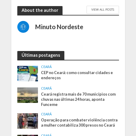
VIEW ALL POSTS
About the author
Minuto Nordeste
Últimas postagens
CEARÁ
CEP no Ceará: como consultar cidades e
endereços
CEARÁ
Ceará registra mais de 70 municípios com
chuvas nas últimas 24 horas, aponta
Funceme
CEARÁ
Operação para combater violência contra
a mulher contabiliza 300 presos no Ceará
CEARÁ