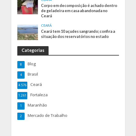
Corpo em decomposição é achado dentro
de geladeira em casa abandonada no
Ceará
CEARÁ
Ceará tem 10 açudes sangrando; confira a
situação dos reservatórios no estado
Categorias
Blog
8
Brasil
4
Ceará
4.576
Fortaleza
1.261
Maranhão
1
Mercado de Trabalho
2