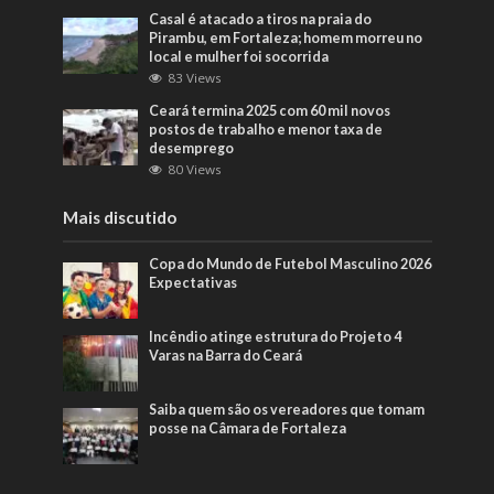
Casal é atacado a tiros na praia do
Pirambu, em Fortaleza; homem morreu no
local e mulher foi socorrida
83 Views
Ceará termina 2025 com 60 mil novos
postos de trabalho e menor taxa de
desemprego
80 Views
Mais discutido
Copa do Mundo de Futebol Masculino 2026
Expectativas
Incêndio atinge estrutura do Projeto 4
Varas na Barra do Ceará
Saiba quem são os vereadores que tomam
posse na Câmara de Fortaleza