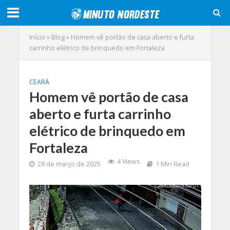
Início
»
Blog
»
Homem vê portão de casa aberto e furta
carrinho elétrico de brinquedo em Fortaleza
CEARÁ
Homem vê portão de casa
aberto e furta carrinho
elétrico de brinquedo em
Fortaleza
4 Views
28 de março de 2025
1 Min Read