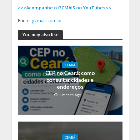
>>>Acompanhe o GCMAIS no YouTube<<<
Fonte:
gcmais.com.br
You may also like
CEARÁ
CEP no Ceará: como
consultar cidades e
endereços
2 meses ago
CEARÁ