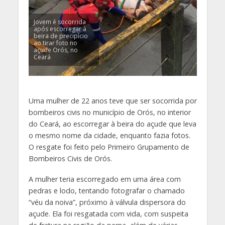
Jovem é socorrida
após escorregar à
beira de precipício
ao tirar foto no
açude Orós, no
Ceará
Uma mulher de 22 anos teve que ser socorrida por
bombeiros civis no município de Orós, no interior
do Ceará, ao escorregar à beira do açude que leva
o mesmo nome da cidade, enquanto fazia fotos.
O resgate foi feito pelo Primeiro Grupamento de
Bombeiros Civis de Orós.
A mulher teria escorregado em uma área com
pedras e lodo, tentando fotografar o chamado
“véu da noiva”, próximo à válvula dispersora do
açude. Ela foi resgatada com vida, com suspeita