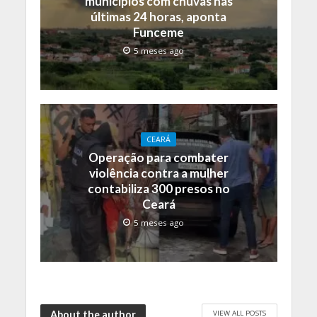
municípios com chuvas nas
últimas 24 horas, aponta
Funceme
5 meses ago
CEARÁ
Operação para combater
violência contra a mulher
contabiliza 300 presos no
Ceará
5 meses ago
VIEW ALL POSTS
About the author