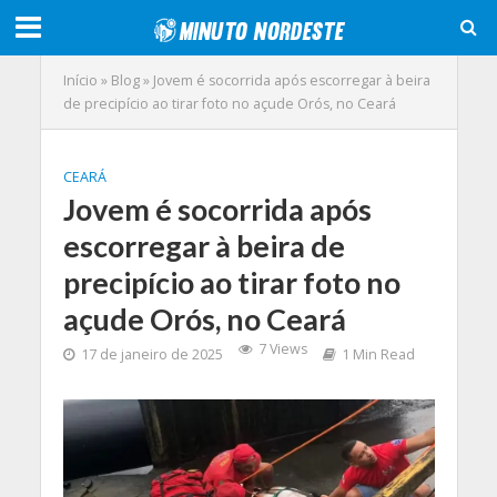
Início
»
Blog
»
Jovem é socorrida após escorregar à beira
de precipício ao tirar foto no açude Orós, no Ceará
CEARÁ
Jovem é socorrida após
escorregar à beira de
precipício ao tirar foto no
açude Orós, no Ceará
7 Views
17 de janeiro de 2025
1 Min Read