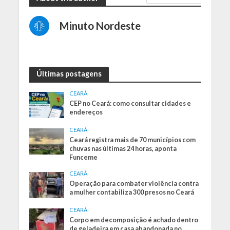
Minuto Nordeste
Últimas postagens
CEARÁ
CEP no Ceará: como consultar cidades e
endereços
CEARÁ
Ceará registra mais de 70 municípios com
chuvas nas últimas 24 horas, aponta
Funceme
CEARÁ
Operação para combater violência contra
a mulher contabiliza 300 presos no Ceará
CEARÁ
Corpo em decomposição é achado dentro
de geladeira em casa abandonada no