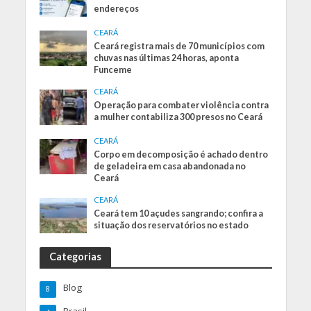
endereços
CEARÁ
Ceará registra mais de 70 municípios com
chuvas nas últimas 24 horas, aponta
Funceme
CEARÁ
Operação para combater violência contra
a mulher contabiliza 300 presos no Ceará
CEARÁ
Corpo em decomposição é achado dentro
de geladeira em casa abandonada no
Ceará
CEARÁ
Ceará tem 10 açudes sangrando; confira a
situação dos reservatórios no estado
Categorias
Blog
8