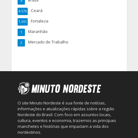
Brasil
4
Ceará
4.576
Fortaleza
1.261
Maranhão
1
Mercado de Trabalho
2
O site Minuto Nordeste é sua fonte de notícias,
informações e atualizações rápidas sobre a região
Nordeste do Brasil. Com foco em assuntos locais,
cultura, eventos e economia, trazemos as principais
manchetes e histórias que impactam a vida dos
nordestinos.