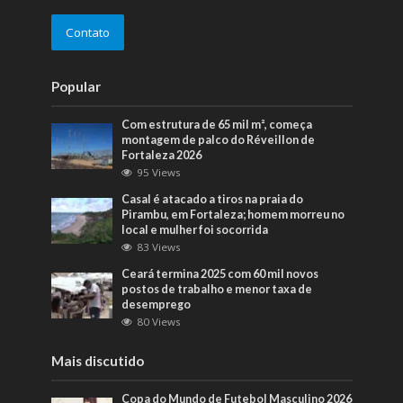
Contato
Popular
Com estrutura de 65 mil m², começa
montagem de palco do Réveillon de
Fortaleza 2026
95 Views
Casal é atacado a tiros na praia do
Pirambu, em Fortaleza; homem morreu no
local e mulher foi socorrida
83 Views
Ceará termina 2025 com 60 mil novos
postos de trabalho e menor taxa de
desemprego
80 Views
Mais discutido
Copa do Mundo de Futebol Masculino 2026