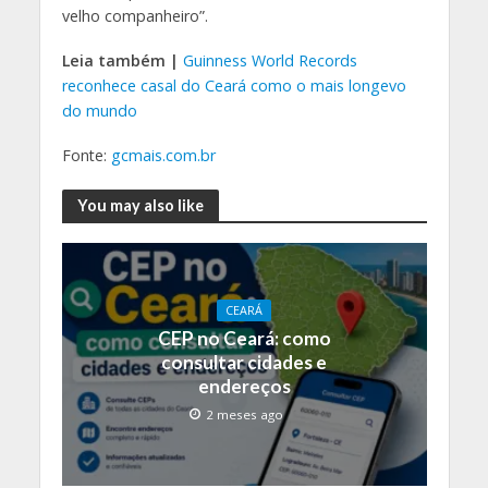
velho companheiro”.
Leia também |
Guinness World Records
reconhece casal do Ceará como o mais longevo
do mundo
Fonte:
gcmais.com.br
You may also like
CEARÁ
CEP no Ceará: como
consultar cidades e
endereços
2 meses ago