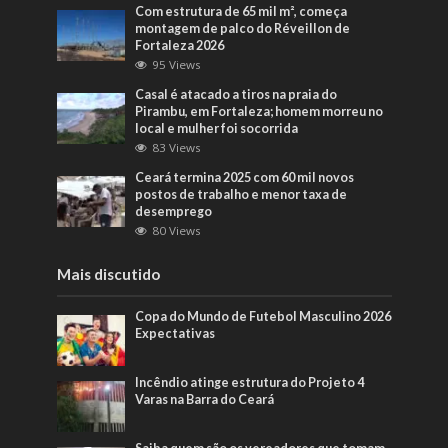
Com estrutura de 65 mil m², começa
montagem de palco do Réveillon de
Fortaleza 2026
95 Views
Casal é atacado a tiros na praia do
Pirambu, em Fortaleza; homem morreu no
local e mulher foi socorrida
83 Views
Ceará termina 2025 com 60 mil novos
postos de trabalho e menor taxa de
desemprego
80 Views
Mais discutido
Copa do Mundo de Futebol Masculino 2026
Expectativas
Incêndio atinge estrutura do Projeto 4
Varas na Barra do Ceará