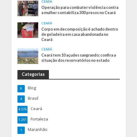
CEARÁ
Operação para combater violência contra
a mulher contabiliza 300 presos no Ceará
CEARÁ
Corpo em decomposição é achado dentro
de geladeira em casa abandonada no
Ceará
CEARÁ
Ceará tem 10 açudes sangrando; confira a
situação dos reservatórios no estado
Categorias
Blog
8
Brasil
4
Ceará
4.576
Fortaleza
1.261
Maranhão
1