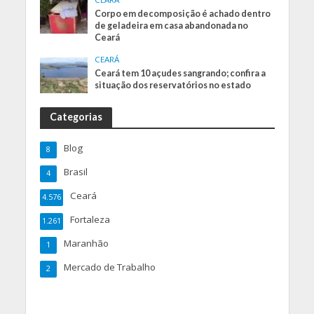
Corpo em decomposição é achado dentro
de geladeira em casa abandonada no
Ceará
CEARÁ
Ceará tem 10 açudes sangrando; confira a
situação dos reservatórios no estado
Categorias
Blog
8
Brasil
4
Ceará
4.576
Fortaleza
1.261
Maranhão
1
Mercado de Trabalho
2