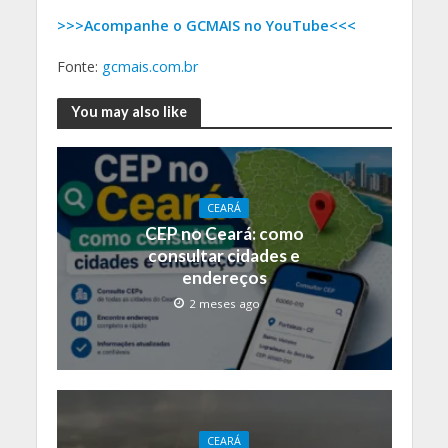
>>>Acompanhe o GCMAIS no YouTube<<<
Fonte:
gcmais.com.br
You may also like
CEARÁ
CEP no Ceará: como
consultar cidades e
endereços
2 meses ago
CEARÁ