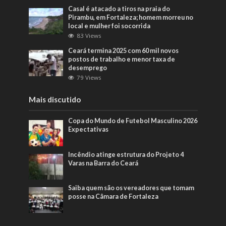
Casal é atacado a tiros na praia do
Pirambu, em Fortaleza; homem morreu no
local e mulher foi socorrida
83 Views
Ceará termina 2025 com 60 mil novos
postos de trabalho e menor taxa de
desemprego
79 Views
Mais discutido
Copa do Mundo de Futebol Masculino 2026
Expectativas
Incêndio atinge estrutura do Projeto 4
Varas na Barra do Ceará
Saiba quem são os vereadores que tomam
posse na Câmara de Fortaleza