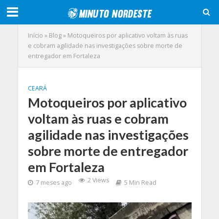
Início
»
Blog
»
Motoqueiros por aplicativo voltam às ruas
e cobram agilidade nas investigações sobre morte de
entregador em Fortaleza
CEARÁ
Motoqueiros por aplicativo
voltam às ruas e cobram
agilidade nas investigações
sobre morte de entregador
em Fortaleza
2 Views
7 meses ago
5 Min Read