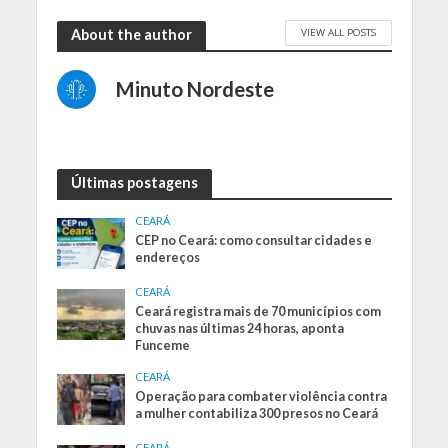
VIEW ALL POSTS
About the author
Minuto Nordeste
Últimas postagens
CEARÁ
CEP no Ceará: como consultar cidades e
endereços
CEARÁ
Ceará registra mais de 70 municípios com
chuvas nas últimas 24 horas, aponta
Funceme
CEARÁ
Operação para combater violência contra
a mulher contabiliza 300 presos no Ceará
CEARÁ