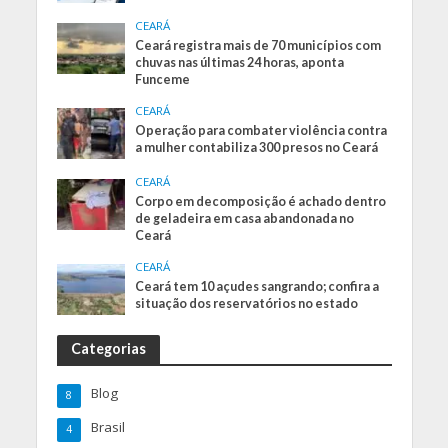
CEARÁ
Ceará registra mais de 70 municípios com
chuvas nas últimas 24 horas, aponta
Funceme
CEARÁ
Operação para combater violência contra
a mulher contabiliza 300 presos no Ceará
CEARÁ
Corpo em decomposição é achado dentro
de geladeira em casa abandonada no
Ceará
CEARÁ
Ceará tem 10 açudes sangrando; confira a
situação dos reservatórios no estado
Categorias
Blog
8
Brasil
4