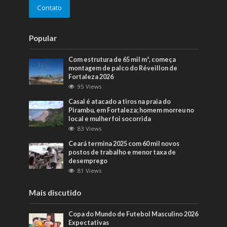
Contato
Popular
Com estrutura de 65 mil m², começa
montagem de palco do Réveillon de
Fortaleza 2026
95 Views
Casal é atacado a tiros na praia do
Pirambu, em Fortaleza; homem morreu no
local e mulher foi socorrida
83 Views
Ceará termina 2025 com 60 mil novos
postos de trabalho e menor taxa de
desemprego
81 Views
Mais discutido
Copa do Mundo de Futebol Masculino 2026
Expectativas