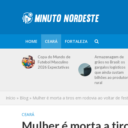
HOME
CEARÁ
FORTALEZA
Copa do Mundo de
Armazenagem de
Futebol Masculino
grãos no Brasil: os
2026 Expectativas
gargalos logísticos
que ainda custam
bilhões ao produtor
rural
Início
»
Blog
»
Mulher é morta a tiros em rodovia ao voltar de fes
CEARÁ
Mulher é morta a tir