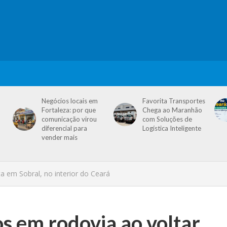
Negócios locais em
Favorita Transportes
Fortaleza: por que
Chega ao Maranhão
comunicação virou
com Soluções de
diferencial para
Logística Inteligente
vender mais
ta em Sobral, no interior do Ceará
os em rodovia ao voltar