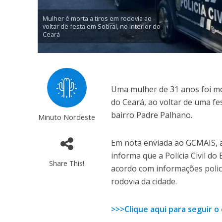
Mulher é morta a tiros em rodovia ao
voltar de festa em Sobral, no interior do
Ceará
Uma mulher de 31 anos foi mor
do Ceará, ao voltar de uma fe
bairro Padre Palhano.
Minuto Nordeste
Em nota enviada ao GCMAIS, a
informa que a Polícia Civil do
Share This!
acordo com informações polici
rodovia da cidade.
>>>Clique aqui para seguir 