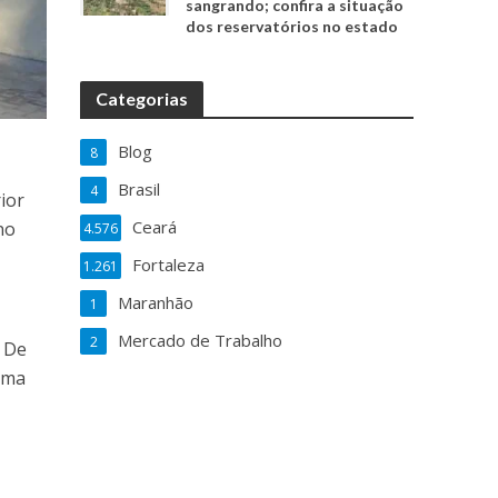
sangrando; confira a situação
dos reservatórios no estado
Categorias
Blog
8
Brasil
4
ior
Ceará
no
4.576
Fortaleza
1.261
Maranhão
1
Mercado de Trabalho
2
. De
 uma