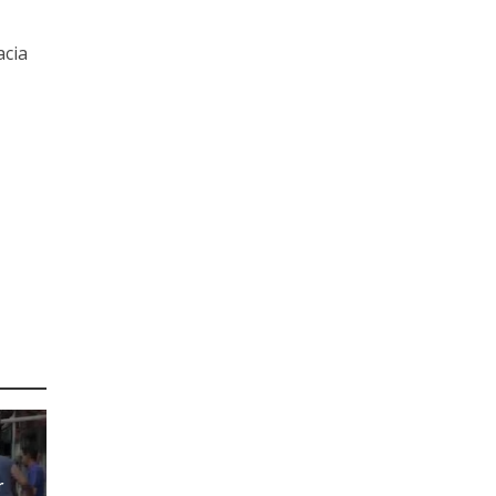
acia
r