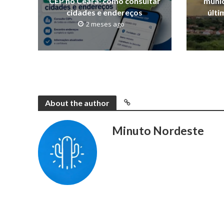
CEP no Ceará: como consultar
munic
cidades e endereços
últi
2 meses ago
About the author
Minuto Nordeste