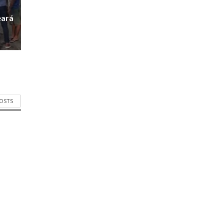
r
eará
POSTS