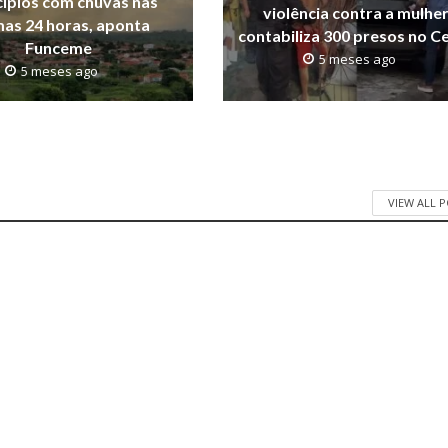
ípios com chuvas nas
violência contra a mulhe
mas 24 horas, aponta
contabiliza 300 presos no C
Funceme
5 meses ago
5 meses ago
VIEW ALL 