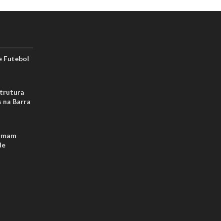
 Futebol
strutura
s na Barra
tomam
de