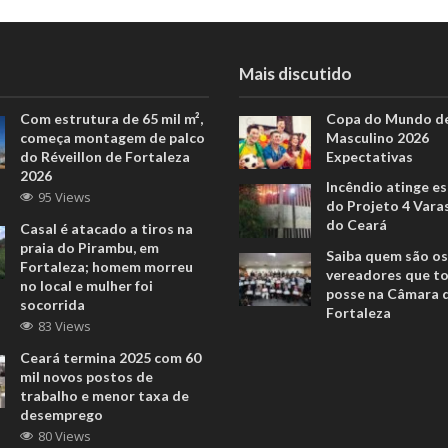
Mais discutido
Com estrutura de 65 mil m²,
Copa do Mundo de
começa montagem de palco
Masculino 2026
do Réveillon de Fortaleza
Expectativas
2026
Incêndio atinge e
95 Views
do Projeto 4 Vara
do Ceará
Casal é atacado a tiros na
praia do Pirambu, em
Saiba quem são os
Fortaleza; homem morreu
vereadores que 
no local e mulher foi
posse na Câmara 
socorrida
Fortaleza
83 Views
Ceará termina 2025 com 60
mil novos postos de
trabalho e menor taxa de
desemprego
80 Views