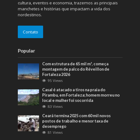
cultura, eventos e economia, trazemos as principais
manchetes e histórias que impactam a vida dos
nordestinos.
Contato
Popular
Com estrutura de 65 mil m², começa
montagem de palco do Réveillon de
Fortaleza 2026
95 Views
Casal é atacado a tiros na praia do
Pirambu, em Fortaleza; homem morreu no
local e mulher foi socorrida
83 Views
Ceará termina 2025 com 60 mil novos
postos de trabalho e menor taxa de
desemprego
81 Views