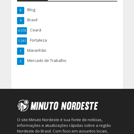
Blog
8
Brasil
4
Ceará
4.576
Fortaleza
1.261
Maranhão
1
Mercado de Trabalho
2
O site Minuto Nordeste é sua fonte de notícias,
informações e atualizações rápidas sobre a região
Nordeste do Brasil. Com foco em assuntos locais,