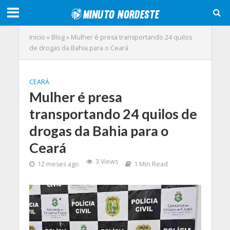
Início
»
Blog
»
Mulher é presa transportando 24 quilos
de drogas da Bahia para o Ceará
CEARÁ
Mulher é presa
transportando 24 quilos de
drogas da Bahia para o
Ceará
3 Views
12 meses ago
1 Min Read