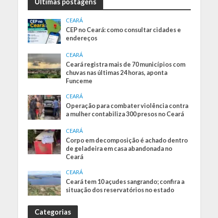
Últimas postagens
CEARÁ
CEP no Ceará: como consultar cidades e
endereços
CEARÁ
Ceará registra mais de 70 municípios com
chuvas nas últimas 24 horas, aponta
Funceme
CEARÁ
Operação para combater violência contra
a mulher contabiliza 300 presos no Ceará
CEARÁ
Corpo em decomposição é achado dentro
de geladeira em casa abandonada no
Ceará
CEARÁ
Ceará tem 10 açudes sangrando; confira a
situação dos reservatórios no estado
Categorias