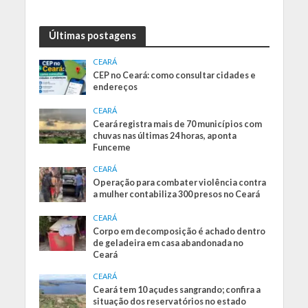
Últimas postagens
CEARÁ
CEP no Ceará: como consultar cidades e
endereços
CEARÁ
Ceará registra mais de 70 municípios com
chuvas nas últimas 24 horas, aponta
Funceme
CEARÁ
Operação para combater violência contra
a mulher contabiliza 300 presos no Ceará
CEARÁ
Corpo em decomposição é achado dentro
de geladeira em casa abandonada no
Ceará
CEARÁ
Ceará tem 10 açudes sangrando; confira a
situação dos reservatórios no estado