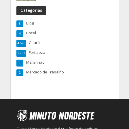
Categorias
Blog
8
Brasil
4
Ceará
4.576
Fortaleza
1.261
Maranhão
1
Mercado de Trabalho
2
O site Minuto Nordeste é sua fonte de notícias,