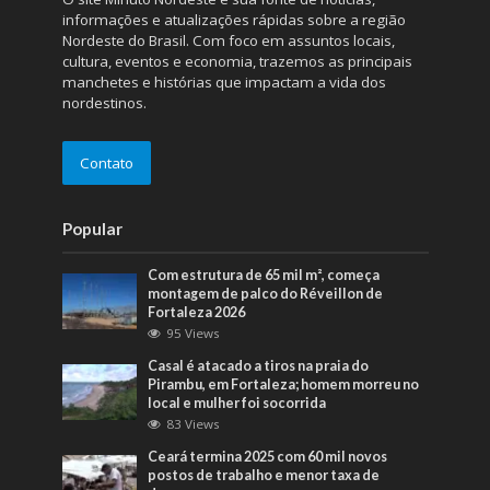
informações e atualizações rápidas sobre a região
Nordeste do Brasil. Com foco em assuntos locais,
cultura, eventos e economia, trazemos as principais
manchetes e histórias que impactam a vida dos
nordestinos.
Contato
Popular
Com estrutura de 65 mil m², começa
montagem de palco do Réveillon de
Fortaleza 2026
95 Views
Casal é atacado a tiros na praia do
Pirambu, em Fortaleza; homem morreu no
local e mulher foi socorrida
83 Views
Ceará termina 2025 com 60 mil novos
postos de trabalho e menor taxa de