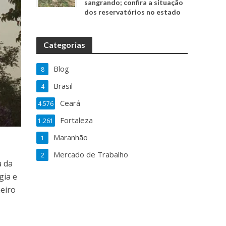
sangrando; confira a situação
dos reservatórios no estado
Categorias
Blog
8
Brasil
4
Ceará
4.576
Fortaleza
1.261
Maranhão
1
Mercado de Trabalho
2
a da
gia e
neiro