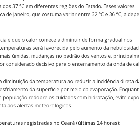
 dos 37 °C em diferentes regiões do Estado. Esses valores
a de janeiro, que costuma variar entre 32 °C e 36 °C, a dep
ia é que o calor comece a diminuir de forma gradual nos
 temperaturas será favorecida pelo aumento da nebulosidad
 mais úmidas, mudanças no padrão dos ventos e, principalm
tor considerado decisivo para o encerramento da onda de cal
a diminuição da temperatura ao reduzir a incidência direta d
resfriamento da superfície por meio da evaporação. Enquan
 a população redobre os cuidados com hidratação, evite exp
nta aos alertas meteorológicos.
eraturas registradas no Ceará (últimas 24 horas):