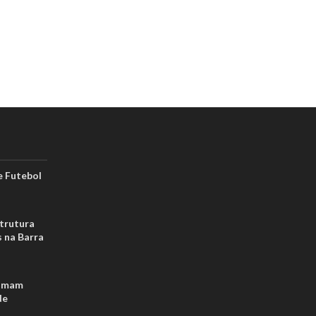
 Futebol
strutura
s na Barra
tomam
de