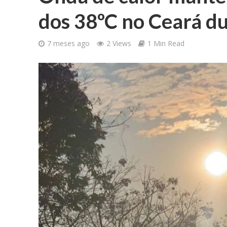
dos 38ºC no Ceará du
7 meses ago
2 Views
1 Min Read