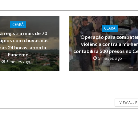
CEARÁ
CEARÁ
á registra mais de 70
Operação para combate
ípios com chuvas nas
violência contra a mulhe
mas 24 horas, aponta
contabiliza 300 presos no C
Funceme
5 meses ago
5 meses ago
VIEW ALL 