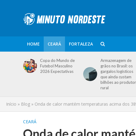
HOME
CEARÁ
FORTALEZA
Copa do Mundo de
Armazenagem de
Futebol Masculino
grãos no Brasil: os
2026 Expectativas
gargalos logísticos
que ainda custam
bilhões ao produtor
rural
Início
»
Blog
»
Onda de calor mantém temperaturas acima dos 38º
CEARÁ
Onda de calor mant