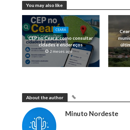
You may also like
CEARÁ
Cear
CEP no Ceará: como consultar
munic
cidades e endereços
últi
2 meses ago
About the author
Minuto Nordeste