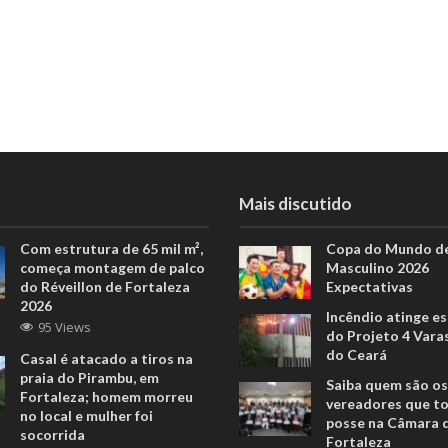
Mais discutido
Com estrutura de 65 mil m²,
Copa do Mundo de
começa montagem de palco
Masculino 2026
do Réveillon de Fortaleza
Expectativas
2026
Incêndio atinge e
95 Views
do Projeto 4 Vara
do Ceará
Casal é atacado a tiros na
praia do Pirambu, em
Saiba quem são os
Fortaleza; homem morreu
vereadores que 
no local e mulher foi
posse na Câmara 
socorrida
Fortaleza