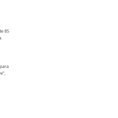
de 85
a
 para
e”,