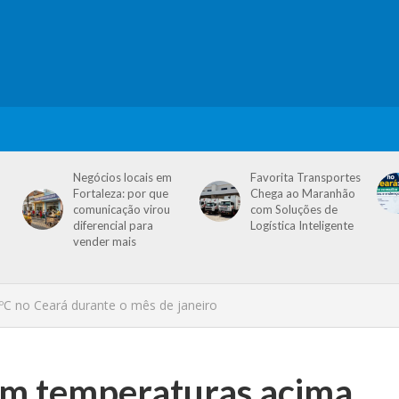
Negócios locais em
Favorita Transportes
Fortaleza: por que
Chega ao Maranhão
comunicação virou
com Soluções de
diferencial para
Logística Inteligente
vender mais
C no Ceará durante o mês de janeiro
ém temperaturas acima