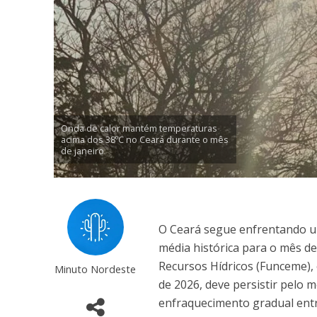
Onda de calor mantém temperaturas
acima dos 38ºC no Ceará durante o mês
de janeiro
O Ceará segue enfrentando u
média histórica para o mês d
Recursos Hídricos (Funceme),
Minuto Nordeste
de 2026, deve persistir pelo m
enfraquecimento gradual entre