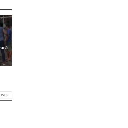
r
r
eará
POSTS