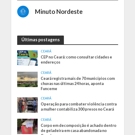
Minuto Nordeste
Últimas postagens
CEARÁ
CEP no Ceará: como consultar cidades e
endereços
CEARÁ
Ceará registra mais de 70 municípios com
chuvas nas últimas 24 horas, aponta
Funceme
CEARÁ
Operação para combater violência contra
a mulher contabiliza 300 presos no Ceará
CEARÁ
Corpo em decomposição é achado dentro
de geladeira em casa abandonada no