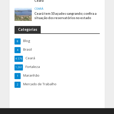
Ceará
CEARÁ
Ceará tem 10 açudes sangrando; confira a
situação dos reservatórios no estado
Categorias
Blog
8
Brasil
4
Ceará
4.576
Fortaleza
1.261
Maranhão
1
Mercado de Trabalho
2