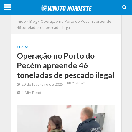
Início
»
Blog
»
Operação no Porto do Pecém apreende
46 toneladas de pescado ilegal
CEARÁ
Operação no Porto do
Pecém apreende 46
toneladas de pescado ilegal
5 Views
20 de fevereiro de 2025
1 Min Read