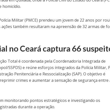
rada em Quixadá, onde a Polícia Civil do Estado do Ceará (P
 homicídio.
Polícia Militar (PMCE) prendeu um jovem de 22 anos por ro
As ações também resultaram na apreensão de 32 armas de f
al no Ceará captura 66 suspeit
ção Total é coordenada pela Coordenadoria Integrada de
ol/SSPDS) e reúne esforços integrados da Polícia Militar, P
istração Penitenciária e Ressocialização (SAP). O objetivo é
, reprimir crimes e aumentar a sensação de segurança entre 
em monitorando pontos estratégicos e investigando os
egistradas durante a operação.