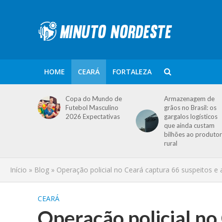
HOME
CEARÁ
FORTALEZA
Copa do Mundo de
Armazenagem de
Futebol Masculino
grãos no Brasil: os
2026 Expectativas
gargalos logísticos
que ainda custam
bilhões ao produtor
rural
Início
»
Blog
»
Operação policial no Ceará captura 66 suspeitos e
CEARÁ
Operação policial no