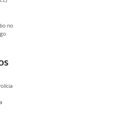
CCE)
ubo no
ogo
os
olícia
a