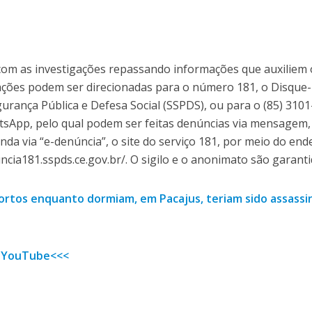
com as investigações repassando informações que auxiliem 
mações podem ser direcionadas para o número 181, o Disque-
urança Pública e Defesa Social (SSPDS), ou para o (85) 3101
sApp, pelo qual podem ser feitas denúncias via mensagem,
inda via “e-denúncia”, o site do serviço 181, por meio do en
ncia181.sspds.ce.gov.br/. O sigilo e o anonimato são garanti
mortos enquanto dormiam, em Pacajus, teriam sido assass
 YouTube<<<