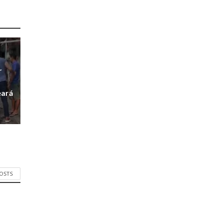
r
r
eará
POSTS