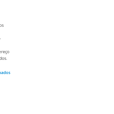
os
-
dereço
dos.
inados