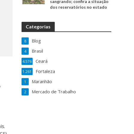
sangrando; confira a situação
dos reservatórios no estado
Categorias
Blog
8
Brasil
4
Ceará
4.576
Fortaleza
1.261
Maranhão
1
o
Mercado de Trabalho
2
is.