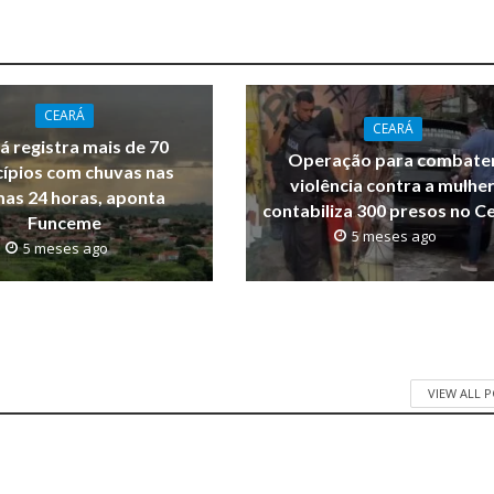
CEARÁ
CEARÁ
á registra mais de 70
Operação para combate
ípios com chuvas nas
violência contra a mulhe
mas 24 horas, aponta
contabiliza 300 presos no C
Funceme
5 meses ago
5 meses ago
VIEW ALL 