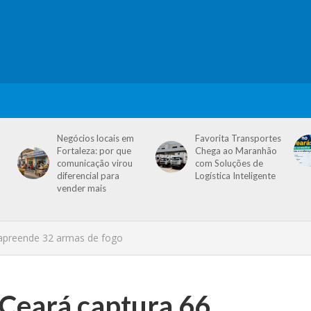
Negócios locais em
Favorita Transportes
Fortaleza: por que
Chega ao Maranhão
comunicação virou
com Soluções de
diferencial para
Logística Inteligente
vender mais
 apreende 32 armas de fogo
 Ceará captura 66