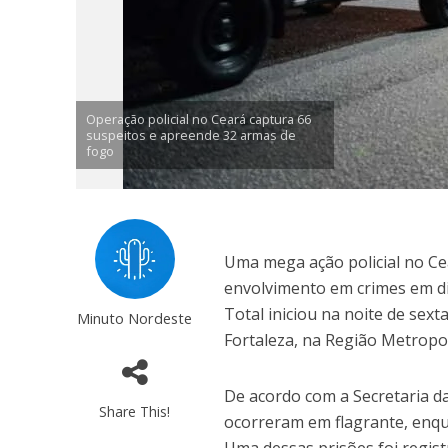
Operação policial no Ceará captura 66
suspeitos e apreende 32 armas de
fogo
Uma mega ação policial no Ce
envolvimento em crimes em di
Total iniciou na noite de sext
Minuto Nordeste
Fortaleza, na Região Metropol
De acordo com a Secretaria da
Share This!
ocorreram em flagrante, enq