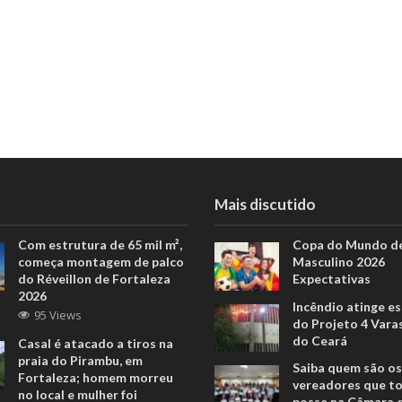
Mais discutido
Com estrutura de 65 mil m²,
Copa do Mundo de
começa montagem de palco
Masculino 2026
do Réveillon de Fortaleza
Expectativas
2026
Incêndio atinge e
95 Views
do Projeto 4 Vara
do Ceará
Casal é atacado a tiros na
praia do Pirambu, em
Saiba quem são os
Fortaleza; homem morreu
vereadores que 
no local e mulher foi
posse na Câmara 