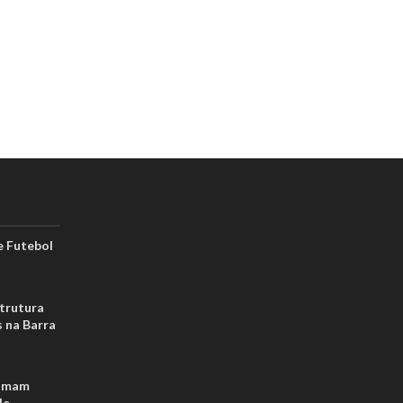
 Futebol
strutura
s na Barra
tomam
de